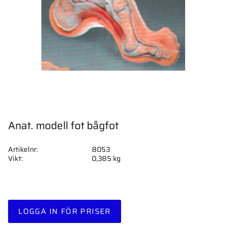
Anat. modell fot bågfot
Artikelnr
8053
Vikt
0,385 kg
LOGGA IN FÖR PRISER