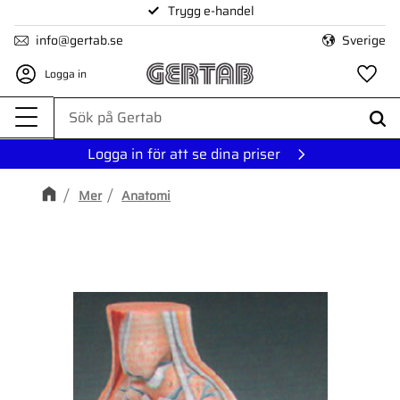
Trygg e-handel
Meny
info@gertab.se
Sverige
Logga in
Fa
Logga in för att se dina priser
Mer
Anatomi