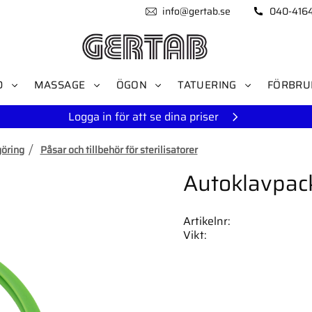
info@gertab.se
040-416
D
MASSAGE
ÖGON
TATUERING
FÖRBRU
Logga in för att se dina priser
göring
Påsar och tillbehör för sterilisatorer
Autoklavpac
Artikelnr
Vikt