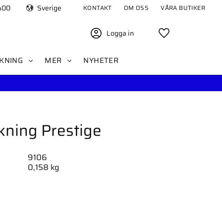
400
Sverige
KONTAKT
OM OSS
VÅRA BUTIKER
Logga in
Favoriter
KNING
MER
NYHETER
kning Prestige
9106
0,158 kg