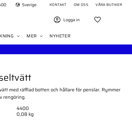
400
Sverige
KONTAKT
OM OSS
VÅRA BUTIKER
Logga in
Favoriter
KNING
MER
NYHETER
seltvätt
tvätt med räfflad botten och hållare för penslar. Rymmer
v rengöring.
4400
0,08 kg