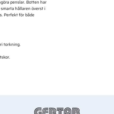
ngöra penslar. Botten har
n smarta hållaren överst i
s. Perfekt för både
ri torkning.
tskor.