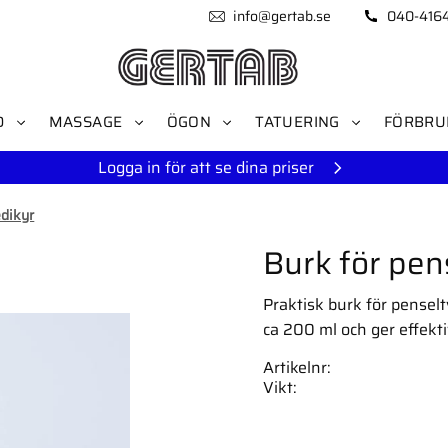
info@gertab.se
040-416
D
MASSAGE
ÖGON
TATUERING
FÖRBRU
Logga in för att se dina priser
edikyr
Burk för pen
Praktisk burk för pensel
ca 200 ml och ger effekti
Artikelnr
Vikt