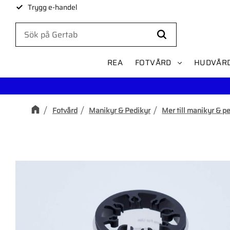
Trygg e-handel
REA
FOTVÅRD
HUDVÅR
Fotvård
Manikyr & Pedikyr
Mer till manikyr & p