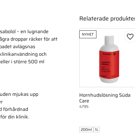
Relaterade produkte
sabolol – en lugnande
NYHET
gra droppar räcker för att
Lä
tbadet avlägsnas
e klinikanvändning och
eller i större 500 ml
huden mjukas upp
Hornhudslösning Süda
Care
er
4795
ed förhårdnad
ör din klinik.
200ml
1L