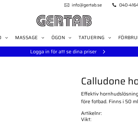
info@gertab.se
040-416
D
MASSAGE
ÖGON
TATUERING
FÖRBRU
Logga in för att se dina priser
Calludone h
Effektiv hornhudslösnin
före fotbad. Finns i 50 ml
Artikelnr
Vikt