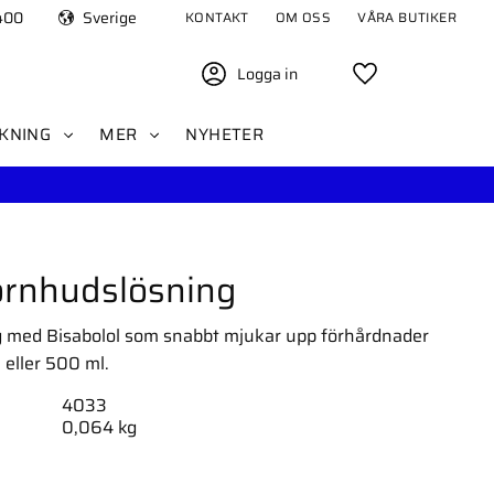
400
Sverige
KONTAKT
OM OSS
VÅRA BUTIKER
Logga in
Favoriter
KNING
MER
NYHETER
ornhudslösning
g med Bisabolol som snabbt mjukar upp förhårdnader
 eller 500 ml.
4033
0,064 kg