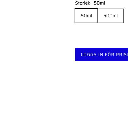
Storlek :
50ml
50ml
500ml
LOGGA IN FÖR PRIS