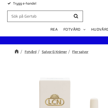
Trygg e-handel
REA
FOTVÅRD
HUDVÅR
Fotvård
Salvor & Krämer
Fler salvor