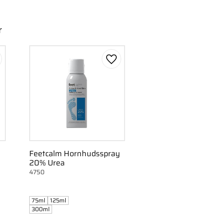
r
gg till i favoriter
Lägg till i favoriter
Feetcalm Hornhudsspray
20% Urea
4750
75ml
125ml
300ml