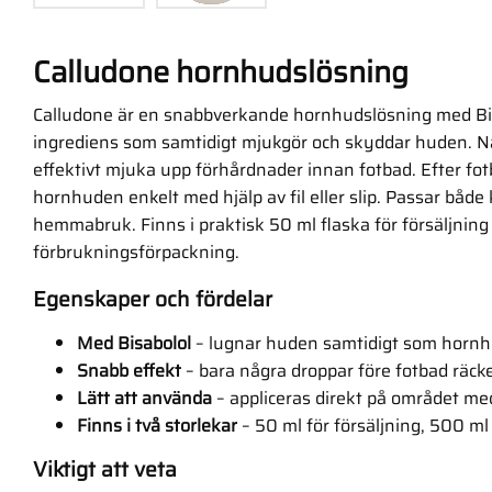
Calludone hornhudslösning
Calludone är en snabbverkande hornhudslösning med Bi
ingrediens som samtidigt mjukgör och skyddar huden. Nå
effektivt mjuka upp förhårdnader innan fotbad. Efter fo
hornhuden enkelt med hjälp av fil eller slip. Passar båd
hemmabruk. Finns i praktisk 50 ml flaska för försäljning 
förbrukningsförpackning.
Egenskaper och fördelar
Med Bisabolol
– lugnar huden samtidigt som horn
Snabb effekt
– bara några droppar före fotbad räck
Lätt att använda
– appliceras direkt på området m
Finns i två storlekar
– 50 ml för försäljning, 500 ml f
Viktigt att veta