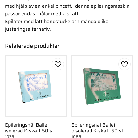
med hjälp av en enkel pincett.I denna epileringsmaskin
passar endast nålar med k-skaft.
Epilator med lätt handstycke och många olika
justeringsalternativ.
Relaterade produkter
Lägg till i favoriter
Lägg ti
Epileringsnål Ballet
Epileringsnål Ballet
isolerad K-skaft 50 st
oisolerad K-skaft 50 st
1076
1086