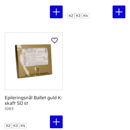
K2
K3
K4
Lägg till i favoriter
Epileringsnål Ballet guld K-
skaft 50 st
1083
K2
K3
K4