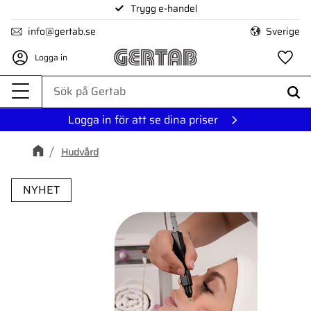
Trygg e-handel
Meny
info@gertab.se
Sverige
Logga in
Fa
Logga in för att se dina priser
Hudvård
NYHET