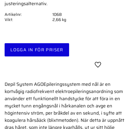
justeringsalternativ.
Artikelnr
1068
Vikt
2,66 kg
LOGGA IN FÖR PRISER
Lägg till i favor
Depil System AGOEpileringssystem med nål är en
kortvågig radiofrekvent elektroepileringsanordning som
använder ett funktionellt handstycke för att föra in en
mycket tunn engångsnål i hårkanalen och avge en
högintensiv ström, per bråkdel av en sekund, i syfte att
koagulera hårsåäck (blixtmetoden). När detta är uppnått
dras håret, som inte längre kvarhålls, ut ur sitt hölje