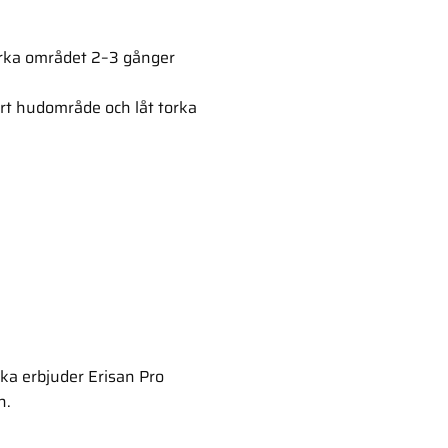
orka området 2–3 gånger
stort hudområde och låt torka
ska erbjuder Erisan Pro
n.