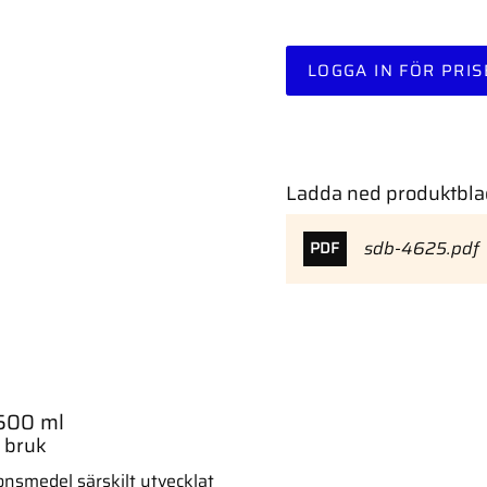
LOGGA IN FÖR PRIS
Ladda ned produktbla
sdb-4625.pdf
PDF
500 ml
t bruk
nsmedel särskilt utvecklat