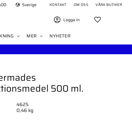
400
Sverige
KONTAKT
OM OSS
VÅRA BUTIKER
Logga in
Favoriter
KNING
MER
NYHETER
Dermades
tionsmedel 500 ml.
4625
0,46 kg