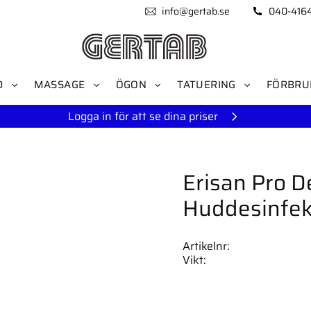
info@gertab.se
040-416
D
MASSAGE
ÖGON
TATUERING
FÖRBRU
Logga in för att se dina priser
Erisan Pro 
Huddesinfek
Artikelnr
Vikt