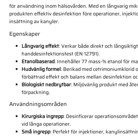
för användning inom hälsovården. Med en långvarig mikro
produkten effektiv desinfektion före operationer, injekt
insättning av kanyler.
Egenskaper
Långvarig effekt
: Verkar både direkt och långsiktigt
handdesinfektionstest (EN 12791).
Etanolbaserad
: Innehåller 77 mass-% etanol för max
Hudvänlig formel
: Berikad med cetrimoniumklorid o
förbättrad effekt och balans mellan desinfektion 
Biologiskt nedbrytbar
: Miljövänlig produkt med åt
förpackning.
Användningsområden
Kirurgiska ingrepp
: Desinficerar operationsområdet
vid långa operationer.
Små ingrepp
: Perfekt för injektioner, kanylinsättn