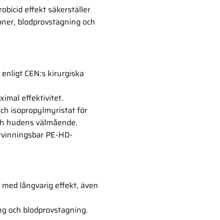
bicid effekt säkerställer
ioner, blodprovstagning och
 enligt CEN:s kirurgiska
imal effektivitet.
ch isopropylmyristat för
och hudens välmående.
ervinningsbar PE-HD-
 med långvarig effekt, även
ing och blodprovstagning.