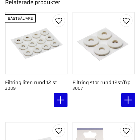
Relaterade produkter
BÄSTSÄLJARE
Lägg till i favoriter
Lägg ti
Filtring liten rund 12 st
Filtring stor rund 12st/frp
3009
3007
Lägg till i favoriter
Lägg ti