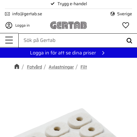
Trygg e-handel
Meny
info@gertab.se
Sverige
Logga in
Fa
Logga in för att se dina priser
Fotvård
Avlastningar
Filt