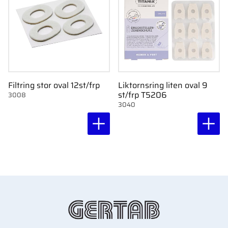
Filtring stor oval 12st/frp
Liktornsring liten oval 9
st/frp T5206
3008
3040