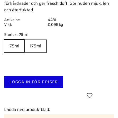
förhårdnader och ger fräsch doft. Gör huden mjuk, len
och återfuktad.
Artikelnr
4431
Vikt
0,096 kg
Storlek :
75ml
75ml
175ml
LOGGA IN FÖR PRISER
Lägg till i favor
Ladda ned produktblad: