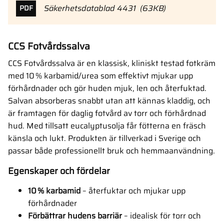
Säkerhetsdatablad 4431
63KB
PDF
CCS Fotvårdssalva
CCS Fotvårdssalva är en klassisk, kliniskt testad fotkräm
med 10 % karbamid/urea som effektivt mjukar upp
förhårdnader och gör huden mjuk, len och återfuktad.
Salvan absorberas snabbt utan att kännas kladdig, och
är framtagen för daglig fotvård av torr och förhårdnad
hud. Med tillsatt eucalyptusolja får fötterna en fräsch
känsla och lukt. Produkten är tillverkad i Sverige och
passar både professionellt bruk och hemmaanvändning.
Egenskaper och fördelar
10 % karbamid
– återfuktar och mjukar upp
förhårdnader
Förbättrar hudens barriär
– idealisk för torr och