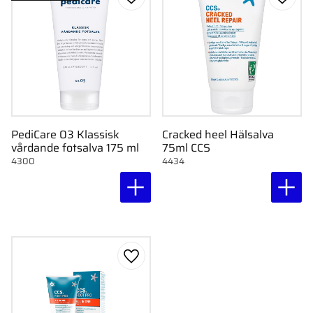
Lägg till i favoriter
Lägg ti
PediCare 03 Klassisk
Cracked heel Hälsalva
vårdande fotsalva 175 ml
75ml CCS
4300
4434
Lägg till i favoriter