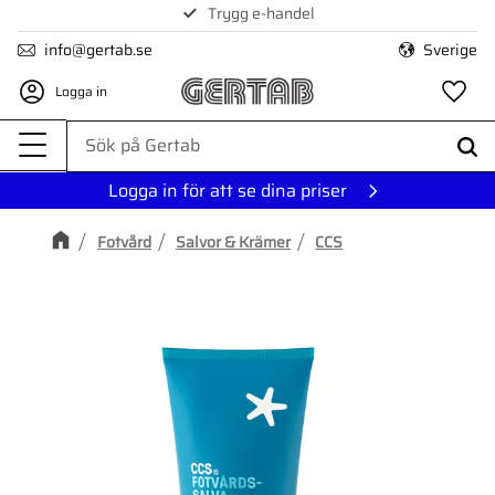
Trygg e-handel
Meny
info@gertab.se
Sverige
Logga in
Fa
Logga in för att se dina priser
Fotvård
Salvor & Krämer
CCS