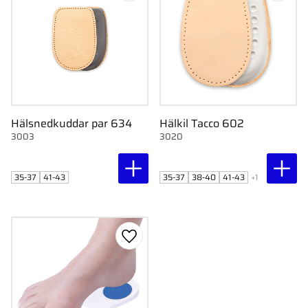
Hälsnedkuddar par 634
Hälkil Tacco 602
3003
3020
35-37
38-40
41-43
35-37
41-43
+1
Lägg till i favoriter