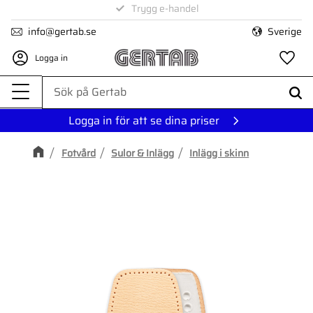
1-3 dagars leverans
Trygg e-handel
Meny
info@gertab.se
Sverige
Logga in
Fa
Logga in för att se dina priser
Fotvård
Sulor & Inlägg
Inlägg i skinn