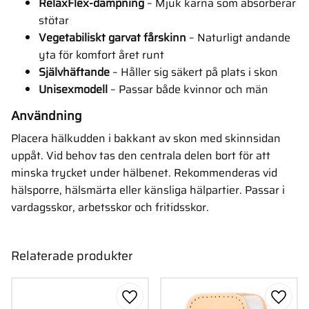
RelaxFlex-dämpning
– Mjuk kärna som absorberar
stötar
Vegetabiliskt garvat fårskinn
– Naturligt andande
yta för komfort året runt
Självhäftande
– Håller sig säkert på plats i skon
Unisexmodell
– Passar både kvinnor och män
Användning
Placera hälkudden i bakkant av skon med skinnsidan
uppåt. Vid behov tas den centrala delen bort för att
minska trycket under hälbenet. Rekommenderas vid
hälsporre, hälsmärta eller känsliga hälpartier. Passar i
vardagsskor, arbetsskor och fritidsskor.
Relaterade produkter
Lägg till i favoriter
Lägg ti