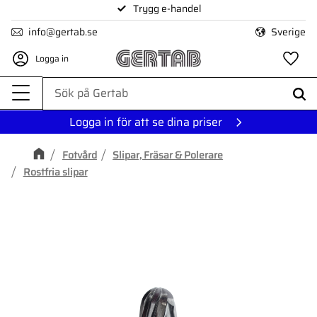
Trygg e-handel
Meny
info@gertab.se
Sverige
Logga in
Fa
Logga in för att se dina priser
Fotvård
Slipar, Fräsar & Polerare
Rostfria slipar