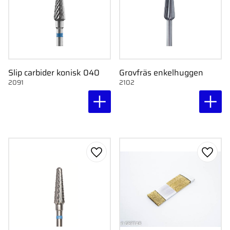
Slip carbider konisk 040
Grovfräs enkelhuggen
2091
2102
Lägg till i favoriter
Lägg ti