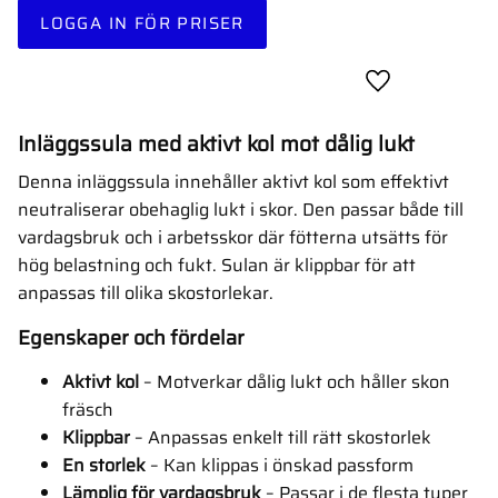
LOGGA IN FÖR PRISER
Lägg till i favor
Inläggssula med aktivt kol mot dålig lukt
Denna inläggssula innehåller aktivt kol som effektivt
neutraliserar obehaglig lukt i skor. Den passar både till
vardagsbruk och i arbetsskor där fötterna utsätts för
hög belastning och fukt. Sulan är klippbar för att
anpassas till olika skostorlekar.
Egenskaper och fördelar
Aktivt kol
– Motverkar dålig lukt och håller skon
fräsch
Klippbar
– Anpassas enkelt till rätt skostorlek
En storlek
– Kan klippas i önskad passform
Lämplig för vardagsbruk
– Passar i de flesta typer