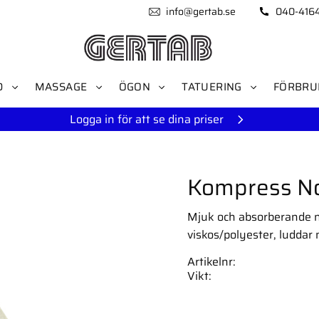
info@gertab.se
040-416
D
MASSAGE
ÖGON
TATUERING
FÖRBRU
Logga in för att se dina priser
Kompress Non
Mjuk och absorberande n
viskos/polyester, luddar 
Artikelnr
Vikt