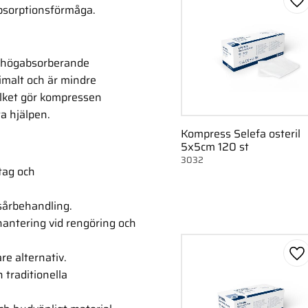
Lä
sorptionsförmåga.
h högabsorberande
imalt och är mindre
ilket gör kompressen
a hjälpen.
Kompress Selefa osteril
5x5cm 120 st
3032
tag och
sårbehandling.
hantering vid rengöring och
re alternativ.
Lä
 traditionella