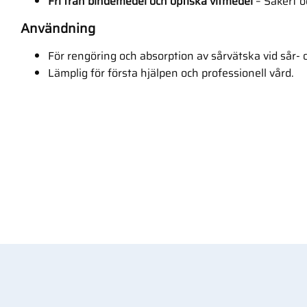
Fri från bindemedel och optiska vitmedel
– Säkert o
Användning
För rengöring och absorption av sårvätska vid sår
Lämplig för första hjälpen och professionell vård.