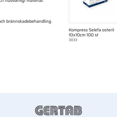
ch hudvänligt material.
- och brännskadebehandling.
Kompress Selefa osteril
10x10cm 100 st
3033