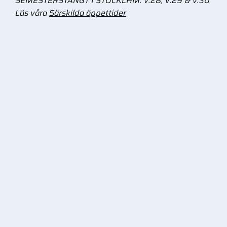
SEMESTERSTÄNGT I STOCKLHM: v.28, v.29 & v.30
Läs våra
Särskilda öppettider