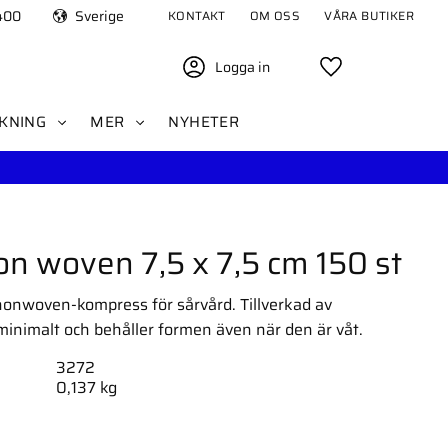
400
Sverige
KONTAKT
OM OSS
VÅRA BUTIKER
Logga in
Favoriter
KNING
MER
NYHETER
 woven 7,5 x 7,5 cm 150 st
onwoven-kompress för sårvård. Tillverkad av
minimalt och behåller formen även när den är våt.
3272
0,137 kg