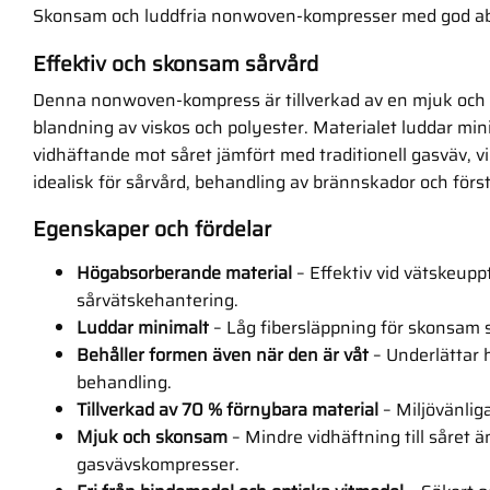
Skonsam och luddfria nonwoven-kompresser med god ab
Effektiv och skonsam sårvård
Denna nonwoven-kompress är tillverkad av en mjuk oc
blandning av viskos och polyester. Materialet luddar min
vidhäftande mot såret jämfört med traditionell gasväv, v
idealisk för sårvård, behandling av brännskador och först
Egenskaper och fördelar
Högabsorberande material
– Effektiv vid vätskeupp
sårvätskehantering.
Luddar minimalt
– Låg fibersläppning för skonsam 
Behåller formen även när den är våt
– Underlättar 
behandling.
Tillverkad av 70 % förnybara material
– Miljövänliga
Mjuk och skonsam
– Mindre vidhäftning till såret än
gasvävskompresser.