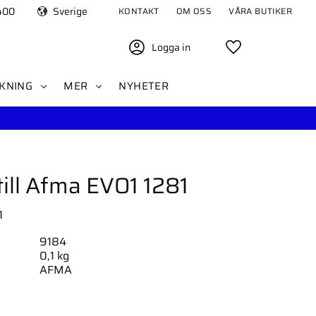
400
Sverige
KONTAKT
OM OSS
VÅRA BUTIKER
Logga in
Favoriter
KNING
MER
NYHETER
ill Afma EVO1 1281
1
9184
0,1 kg
AFMA