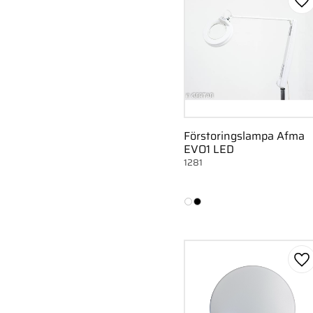
Lä
Förstoringslampa Afma
EVO1 LED
1281
Lä