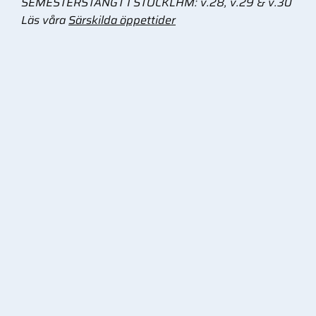
SEMESTERSTÄNGT I STOCKLHM: v.28, v.29 & v.30
Läs våra
Särskilda öppettider