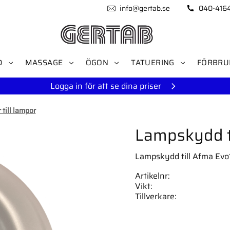
info@gertab.se
040-416
D
MASSAGE
ÖGON
TATUERING
FÖRBRU
Logga in för att se dina priser
 till lampor
Lampskydd t
Lampskydd till Afma Evo
Artikelnr
Vikt
Tillverkare