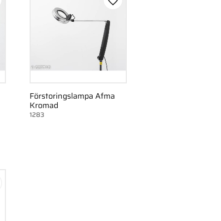
gg till i favoriter
Lägg till i favoriter
Förstoringslampa Afma
Kromad
1283
gg till i favoriter