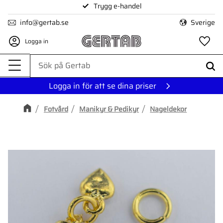
Trygg e-handel
Meny
info@gertab.se
Sverige
Logga in
Fa
Logga in för att se dina priser
Fotvård
Manikyr & Pedikyr
Nageldekor