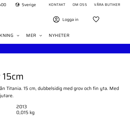
400
Sverige
KONTAKT
OM OSS
VÅRA BUTIKER
Logga in
Favoriter
KNING
MER
NYHETER
r 15cm
ån Titania. 15 cm, dubbelsidig med grov och fin yta. Med
jutare.
2013
0,015 kg