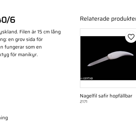
040/6
Relaterade produkte
Tyskland. Filen är 15 cm lång
g: en grov sida för
Lä
den fungerar som en
rktyg för manikyr.
Nagelfil safir hopfällbar
2171
ning