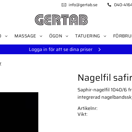
info@gertab.se
040-416
D
MASSAGE
ÖGON
TATUERING
FÖRBRU
Logga in för att se dina priser
r
Nagelfil safi
Saphir-nagelfil 1040/6 fr
integrerad nagelbandssk
Artikelnr
Vikt