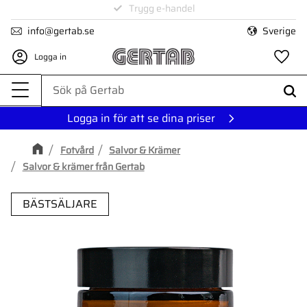
1-3 dagars leverans
Trygg e-handel
Meny
info@gertab.se
Sverige
Logga in
Fa
Logga in för att se dina priser
Fotvård
Salvor & Krämer
Salvor & krämer från Gertab
BÄSTSÄLJARE