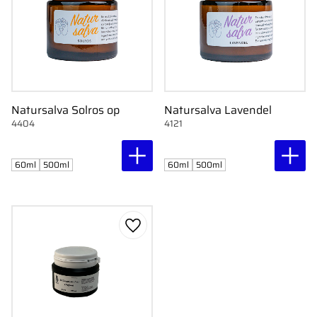
Natursalva Solros op
Natursalva Lavendel
4404
4121
60ml
500ml
60ml
500ml
Lägg till i favoriter