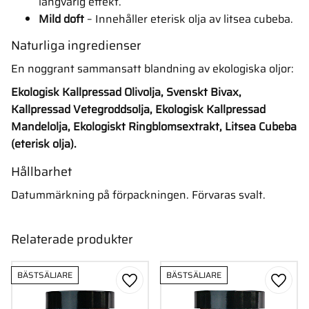
långvarig effekt.
Mild doft
– Innehåller eterisk olja av litsea cubeba.
Naturliga ingredienser
En noggrant sammansatt blandning av ekologiska oljor:
Ekologisk Kallpressad Olivolja, Svenskt Bivax,
Kallpressad Vetegroddsolja, Ekologisk Kallpressad
Mandelolja, Ekologiskt Ringblomsextrakt, Litsea Cubeba
(eterisk olja).
Hållbarhet
Datummärkning på förpackningen. Förvaras svalt.
Relaterade produkter
BÄSTSÄLJARE
BÄSTSÄLJARE
Lägg till i favoriter
Lägg ti