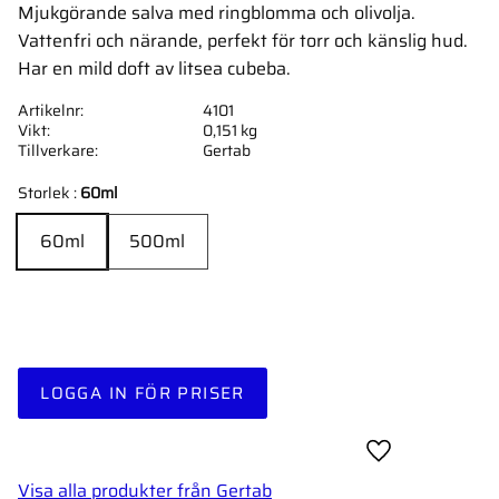
Mjukgörande salva med ringblomma och olivolja.
Vattenfri och närande, perfekt för torr och känslig hud.
Har en mild doft av litsea cubeba.
Artikelnr
4101
Vikt
0,151 kg
Tillverkare
Gertab
Storlek :
60ml
60ml
500ml
LOGGA IN FÖR PRISER
Lägg till i favor
Visa alla produkter från Gertab