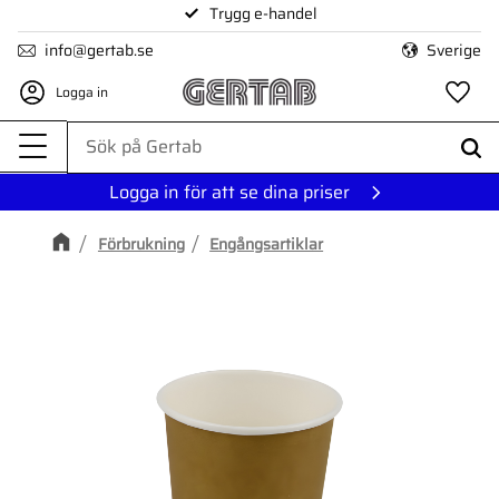
Trygg e-handel
Meny
info@gertab.se
Sverige
Logga in
Fa
Logga in för att se dina priser
Förbrukning
Engångsartiklar