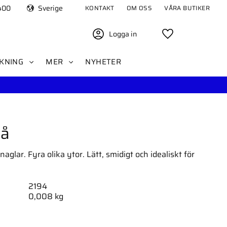
400
Sverige
KONTAKT
OM OSS
VÅRA BUTIKER
Logga in
Favoriter
KNING
MER
NYHETER
lå
naglar. Fyra olika ytor. Lätt, smidigt och idealiskt för
2194
0,008 kg