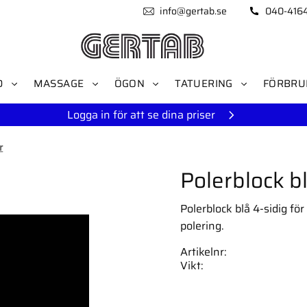
info@gertab.se
040-416
D
MASSAGE
ÖGON
TATUERING
FÖRBRU
Logga in för att se dina priser
r
Polerblock b
Polerblock blå 4-sidig för 
polering.
Artikelnr
Vikt