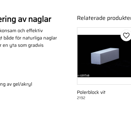
ering av naglar
Relaterade produkte
 skonsam och effektiv
t både för naturliga naglar
Lä
r en yta som gradvis
ng av gel/akryl
Polerblock vit
2192