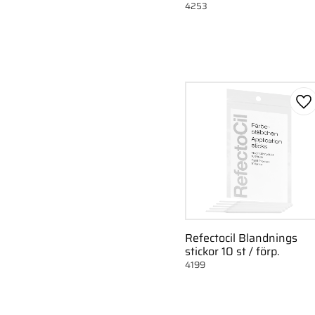
4253
Lä
Refectocil Blandnings
stickor 10 st / förp.
4199