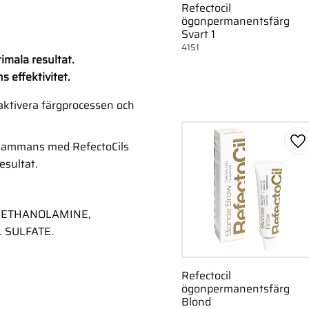
Refectocil
ögonpermanentsfärg
Svart 1
4151
timala resultat.
s effektivitet.
 aktivera färgprocessen och
llsammans med RefectoCils
Lä
esultat.
RIETHANOLAMINE,
 SULFATE.
Refectocil
ögonpermanentsfärg
Blond