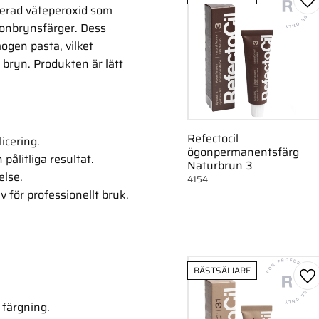
Lä
serad väteperoxid som
gonbrynsfärger.
Dess
ogen pasta, vilket
 bryn.
Produkten är lätt
Refectocil
icering.
ögonpermanentsfärg
pålitliga resultat.
Naturbrun 3
else.
4154
 för professionellt bruk.
BÄSTSÄLJARE
Lä
 färgning.