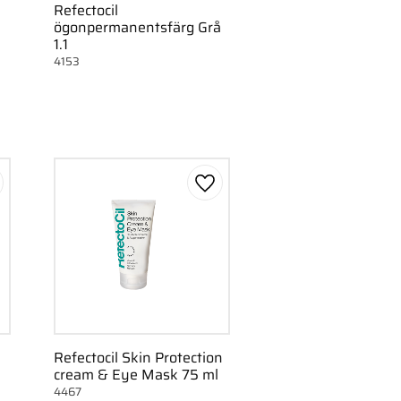
Refectocil
ögonpermanentsfärg Grå
1.1
4153
gg till i favoriter
Lägg till i favoriter
Refectocil Skin Protection
cream & Eye Mask 75 ml
4467