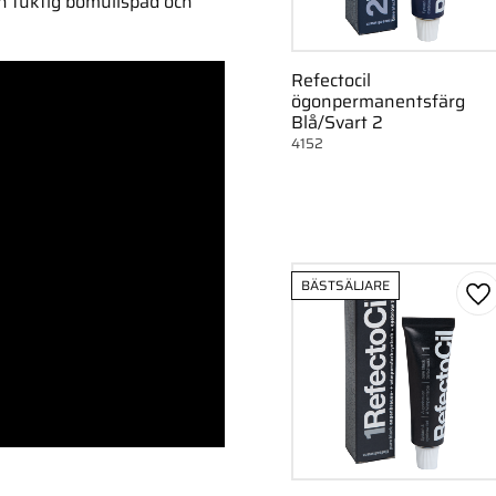
en fuktig bomullspad och
Refectocil
ögonpermanentsfärg
Blå/Svart 2
4152
BÄSTSÄLJARE
Lä