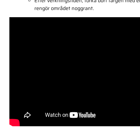
Efter verkningstiden, torka bort färgen med 
rengör området noggrant.