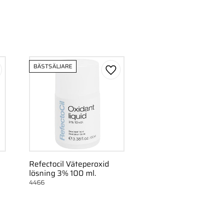
BÄSTSÄLJARE
gg till i favoriter
Lägg till i favoriter
Refectocil Väteperoxid
lösning 3% 100 ml.
4466