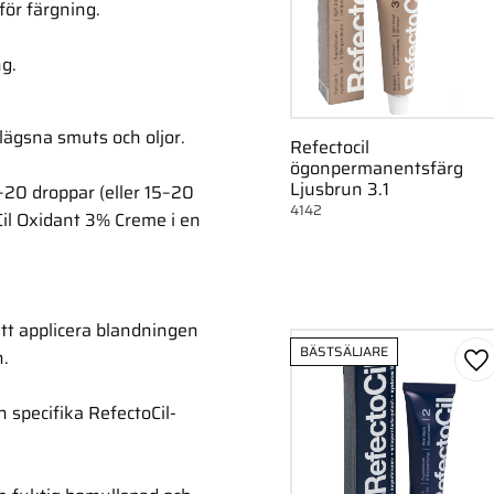
för färgning.
ng.
lägsna smuts och oljor.
Refectocil
ögonpermanentsfärg
Ljusbrun 3.1
–20 droppar (eller 15–20
4142
Cil Oxidant 3% Creme i en
att applicera blandningen
BÄSTSÄLJARE
n.
Lä
n specifika RefectoCil-