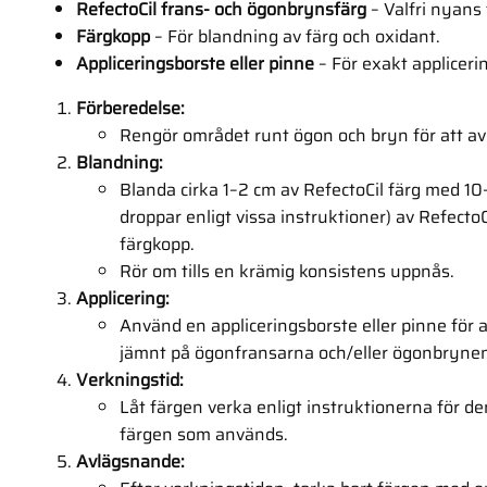
RefectoCil frans- och ögonbrynsfärg
–
Valfri nyans 
Färgkopp
–
För blandning av färg och oxidant.
Appliceringsborste eller pinne
–
För exakt appliceri
Förberedelse:
Rengör området runt ögon och bryn för att av
Blandning:
Blanda cirka 1–2 cm av RefectoCil färg med 10
droppar enligt vissa instruktioner) av Refecto
färgkopp.
Rör om tills en krämig konsistens uppnås.
Applicering:
Använd en appliceringsborste eller pinne för 
jämnt på ögonfransarna och/eller ögonbryne
Verkningstid:
Låt färgen verka enligt instruktionerna för de
färgen som används.
Avlägsnande: