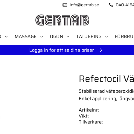
info@gertab.se
040-416
D
MASSAGE
ÖGON
TATUERING
FÖRBRU
Logga in för att se dina priser
Refectocil 
Stabiliserad väteperoxidk
Enkel applicering, långvar
Artikelnr
Vikt
Tillverkare