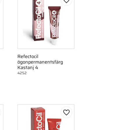
gg till i favoriter
Lägg till i favoriter
Refectocil
ögonpermanentsfärg
Kastanj 4
4252
gg till i favoriter
Lägg till i favoriter