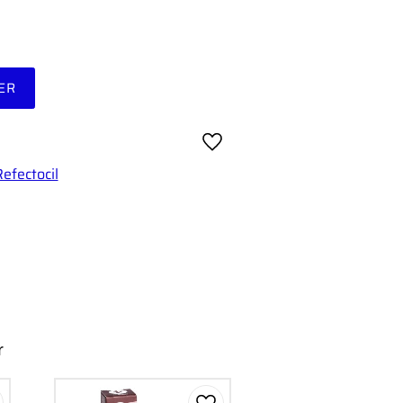
ER
Lägg till i favoriter
Refectocil
r