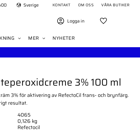
400
Sverige
KONTAKT
OM OSS
VÅRA BUTIKER
Logga in
Favoriter
KNING
MER
NYHETER
Väteperoxidcreme 3% 100 ml
räm 3% för aktivering av RefectoCil frans- och brynfärg.
igt resultat.
4065
0,126 kg
Refectocil