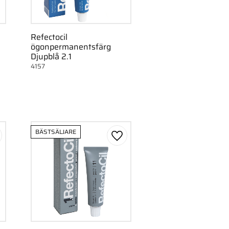
Refectocil
ögonpermanentsfärg
Djupblå 2.1
4157
BÄSTSÄLJARE
gg till i favoriter
Lägg till i favoriter