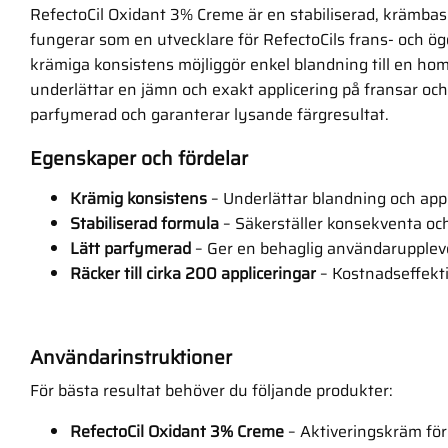
RefectoCil Oxidant 3% Creme är en stabiliserad, krämba
fungerar som en utvecklare för RefectoCils frans- och ö
krämiga konsistens möjliggör enkel blandning till en hom
underlättar en jämn och exakt applicering på fransar och
parfymerad och garanterar lysande färgresultat.
Egenskaper och fördelar
Krämig konsistens
–
Underlättar blandning och appl
Stabiliserad formula
–
Säkerställer konsekventa och 
Lätt parfymerad
–
Ger en behaglig användarupplev
Räcker till cirka 200 appliceringar
–
Kostnadseffektiv
Användarinstruktioner
För bästa resultat behöver du följande produkter:
RefectoCil Oxidant 3% Creme
–
Aktiveringskräm för