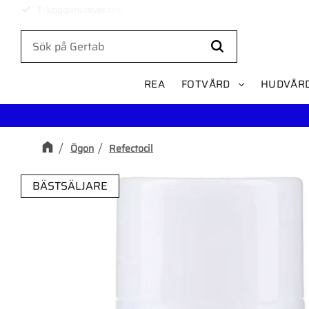
1-3 dagars leverans
REA
FOTVÅRD
HUDVÅR
Ögon
Refectocil
BÄSTSÄLJARE