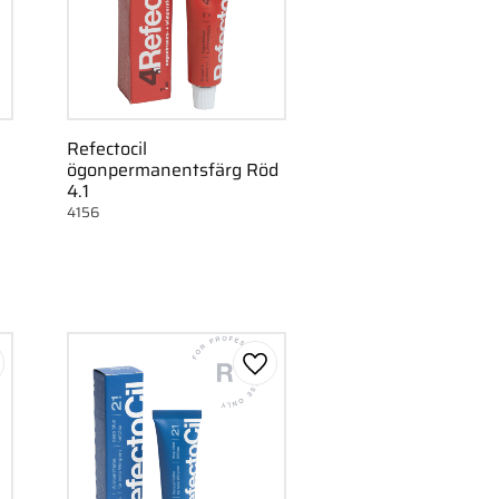
Refectocil
ögonpermanentsfärg Röd
4.1
4156
gg till i favoriter
Lägg till i favoriter