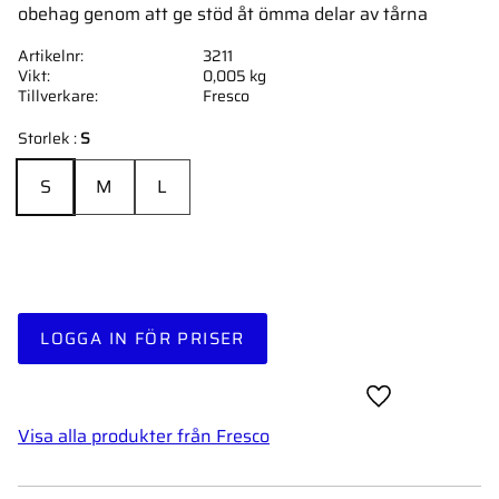
obehag genom att ge stöd åt ömma delar av tårna
Artikelnr
3211
Vikt
0,005 kg
Tillverkare
Fresco
Storlek :
S
S
M
L
LOGGA IN FÖR PRISER
Lägg till i favor
Visa alla produkter från Fresco