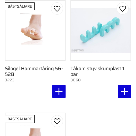
BÄSTSÄLJARE
Lägg till i favoriter
Lägg ti
Silogel Hammartåring 56-
Tåkam styv skumplast 1
52B
par
3223
3068
BÄSTSÄLJARE
Lägg till i favoriter