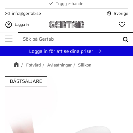
1-3 dagars leverans
Trygg e-handel
Meny
info@gertab.se
Sverige
Logga in
Fa
Logga in för att se dina priser
Fotvård
Avlastningar
Silikon
BÄSTSÄLJARE