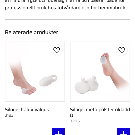
att lindra tryck och obehag i tårna och passar både för
professionellt bruk hos fotvårdare och för hemmabruk.
Relaterade produkter
Lägg till i favoriter
Lägg ti
Silogel halux valgus
Silogel meta polster oklädd
D
3193
3206