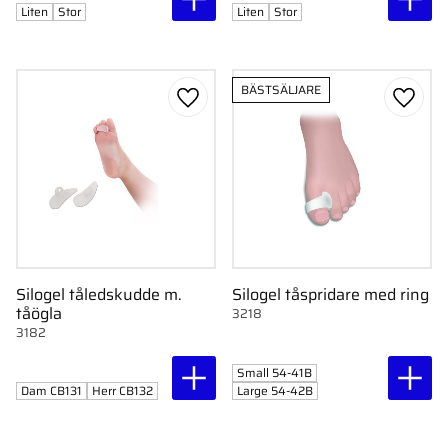
Liten
Stor
Liten
Stor
BÄSTSÄLJARE
Lägg till i favoriter
Lägg ti
Silogel tåledskudde m.
Silogel tåspridare med ring
tåögla
3218
3182
Small 54-41B
Dam CB131
Herr CB132
Large 54-42B