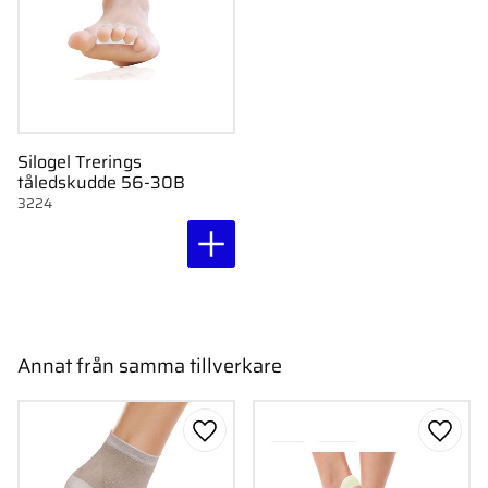
Silogel Trerings
tåledskudde 56-30B
3224
Annat från samma tillverkare
Lägg till i favoriter
Lägg ti