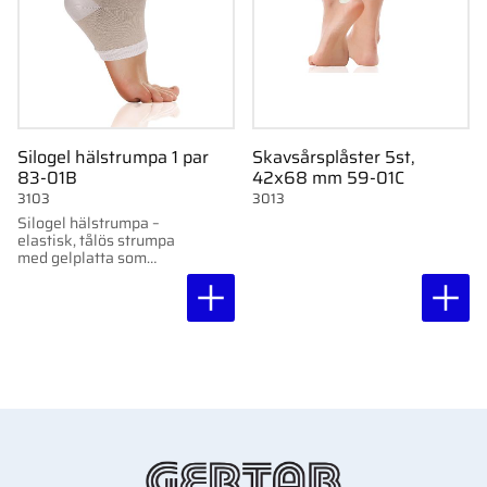
Silogel hälstrumpa 1 par
Skavsårsplåster 5st,
83-01B
42x68 mm 59-01C
3103
3013
Silogel hälstrumpa –
elastisk, tålös strumpa
med gelplatta som
dämpar tryck och
återfuktar huden.