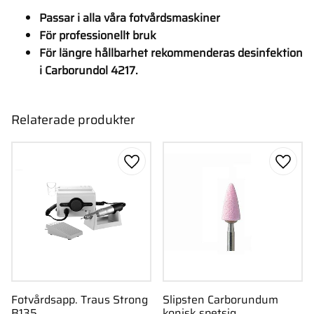
Passar i alla våra fotvårdsmaskiner
För professionellt bruk
För längre hållbarhet rekommenderas desinfektion
i Carborundol 4217.
Relaterade produkter
Lägg till i favoriter
Lägg ti
Fotvårdsapp. Traus Strong
Slipsten Carborundum
B135
konisk spetsig