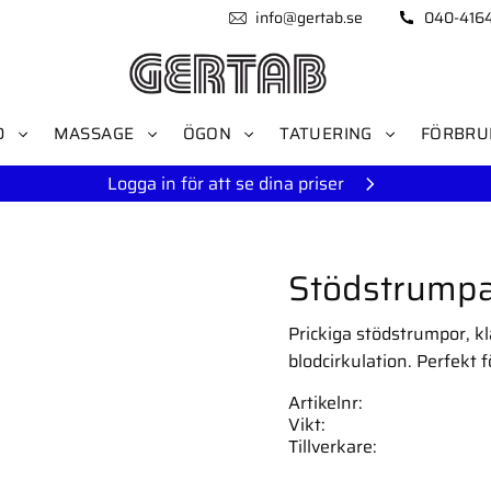
info@gertab.se
040-416
D
MASSAGE
ÖGON
TATUERING
FÖRBRU
Logga in för att se dina priser
Stödstrumpa
Prickiga stödstrumpor, k
blodcirkulation. Perfekt f
Artikelnr
Vikt
Tillverkare