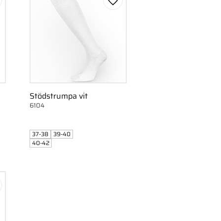
gg till i favoriter
Lägg till i favoriter
Stödstrumpa vit
6104
37-38
39-40
40-42
gg till i favoriter