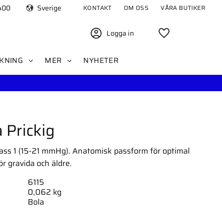
400
Sverige
KONTAKT
OM OSS
VÅRA BUTIKER
Logga in
Favoriter
KNING
MER
NYHETER
 Prickig
lass 1 (15-21 mmHg). Anatomisk passform för optimal
ör gravida och äldre.
6115
0,062 kg
Bola