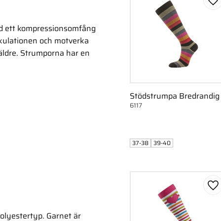
Lä
ed ett kompressionsomfång
rkulationen och motverka
h äldre. Strumporna har en
Stödstrumpa Bredrandig
6117
37-38
39-40
Lä
polyestertyp. Garnet är