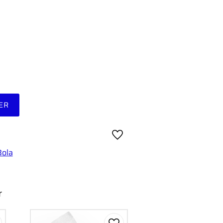
ER
Lägg till i favoriter
Bola
r