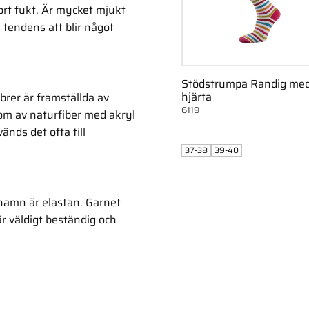
ort fukt. Är mycket mjukt
 tendens att blir något
Stödstrumpa Randig me
hjärta
brer är framställda av
6119
om av naturfiber med akryl
nds det ofta till
37-38
39-40
 namn är elastan. Garnet
är väldigt beständig och