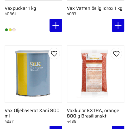
Vaxpuckar 1 kg
Vax Vattenlöslig Idrox 1 kg
40861
4093
Lägg till i favoriter
Lägg ti
Vax Oljebaserat Xani 800
Vaxkulor EXTRA, orange
ml
800 g Brasilianskt
4227
4488