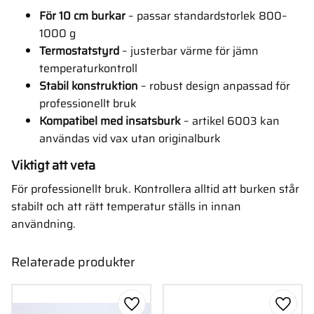
För 10 cm burkar
– passar standardstorlek 800–
1000 g
Termostatstyrd
– justerbar värme för jämn
temperaturkontroll
Stabil konstruktion
– robust design anpassad för
professionellt bruk
Kompatibel med insatsburk
– artikel 6003 kan
användas vid vax utan originalburk
Viktigt att veta
För professionellt bruk. Kontrollera alltid att burken står
stabilt och att rätt temperatur ställs in innan
användning.
Relaterade produkter
Lägg till i favoriter
Lägg ti