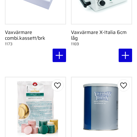
Vaxvärmare
Vaxvärmare X-Italia 6cm
combi.kassett/brk
låg
1173
1169
Lägg till i favoriter
Lägg ti