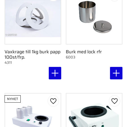
Vaxkrage till 1kg burk papp
Burk med lock rfr
100st/frp.
6003
4311
NYHET
Lägg till i favoriter
Lägg ti