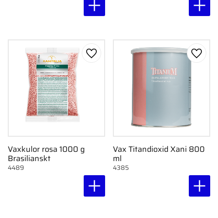
Lägg till i favoriter
Lägg ti
Vaxkulor rosa 1000 g
Vax Titandioxid Xani 800
Brasilianskt
ml
4489
4385