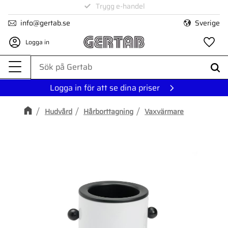
1-3 dagars leverans
Trygg e-handel
Meny
info@gertab.se
Sverige
Logga in
Fa
Logga in för att se dina priser
Hudvård
Hårborttagning
Vaxvärmare