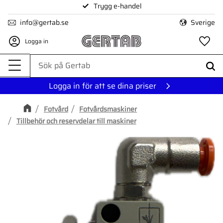
Trygg e-handel
Meny
info@gertab.se
Sverige
Logga in
Fa
Logga in för att se dina priser
Fotvård
Fotvårdsmaskiner
Tillbehör och reservdelar till maskiner