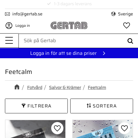
1-3 dagars leverans
Meny
info@gertab.se
Sverige
Logga in
Fa
Logga in för att se dina priser
Feetcalm
Fotvård
Salvor & Krämer
Feetcalm
FILTRERA
SORTERA
Lägg till i favoriter
Lägg ti