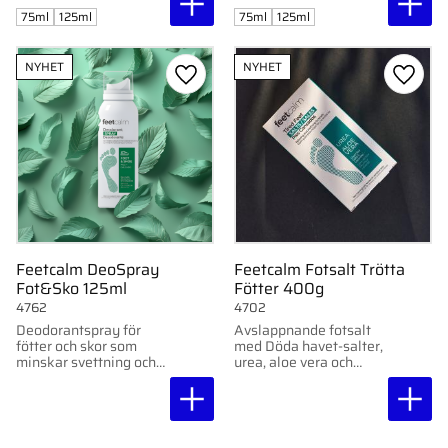
reparerar torra händer.
i 75 ml och 125 ml.
75ml
125ml
75ml
125ml
Absorberas snabbt
utan att klibba.
NYHET
NYHET
Lägg till i favoriter
Lägg ti
Feetcalm DeoSpray
Feetcalm Fotsalt Trötta
Fot&Sko 125ml
Fötter 400g
4762
4702
Deodorantspray för
Avslappnande fotsalt
fötter och skor som
med Döda havet-salter,
minskar svettning och
urea, aloe vera och
eliminerar dålig lukt.
lavendel. Mjukgör,
återfuktar och lindrar
trötta fötter