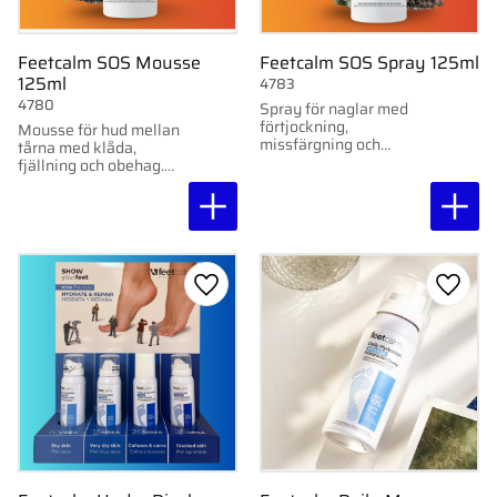
Feetcalm SOS Mousse
Feetcalm SOS Spray 125ml
125ml
4783
4780
Spray för naglar med
förtjockning,
Mousse för hud mellan
missfärgning och
tårna med klåda,
sprickor. Återfuktar,
fjällning och obehag.
stärker och skyddar
Lugnar, skyddar och
naglar och omgivande
återfuktar – utan kladd.
hud.
Lägg till i favoriter
Lägg ti