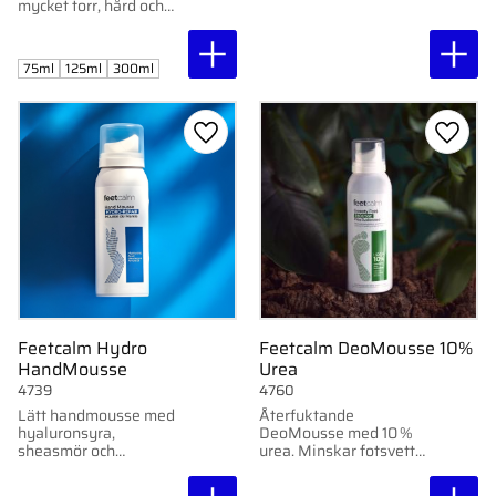
mycket torr, hård och
sprucken hud.
Innehåller allantoin och
glycerin.
75ml
125ml
300ml
Lägg till i favoriter
Lägg ti
Feetcalm Hydro
Feetcalm DeoMousse 10%
HandMousse
Urea
4739
4760
Lätt handmousse med
Återfuktande
hyaluronsyra,
DeoMousse med 10 %
sheasmör och
urea. Minskar fotsvett,
mandelolja som
neutraliserar lukt och
återfuktar, mjukgör och
ger fräsch känsla. Finns