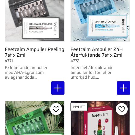
Feetcalm Ampuller Peeling
Feetcalm Ampuller 24H
7st x 2ml
Återfuktande 7st x 2ml
4771
4772
Exfolierande ampuller
Intensivt återfuktande
med AHA-syror som
ampuller för torr eller
avlägsnar döda
uttorkad hud.
hudceller och förbättrar
Innehåller
hudens struktur. 7 x 2
hyaluronsyra. 7 st x 2
ml.
ml.
NYHET
Lägg till i favoriter
Lägg ti