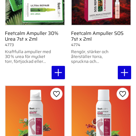
Feetcalm Ampuller 30%
Feetcalm Ampuller SOS
Urea 7st x 2ml
7st x 2ml
4773
4774
Kraftfulla ampuller med
Rengör, stärker och
30 % urea för mycket
återställer torra,
torr, förtjockad eller
spruckna och
förhårdnad hud. 7 st x 2
missfärgade naglar
ml.
med vårdande oljor.
Lägg till i favoriter
Lägg ti