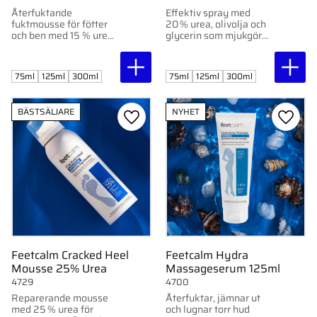
Återfuktande
Effektiv spray med
fuktmousse för fötter
20 % urea, olivolja och
och ben med 15 % urea
glycerin som mjukgör
– absorberas snabbt
och reparerar
utan att kladda. För torr
förhårdnader och
eller känslig hud.
sprickor. Idealisk för
75ml
125ml
300ml
75ml
125ml
300ml
pedikyr och hemvård.
BÄSTSÄLJARE
NYHET
Lägg till i favoriter
Lägg ti
Feetcalm Cracked Heel
Feetcalm Hydra
Mousse 25% Urea
Massageserum 125ml
4729
4700
Reparerande mousse
Återfuktar, jämnar ut
med 25 % urea för
och lugnar torr hud