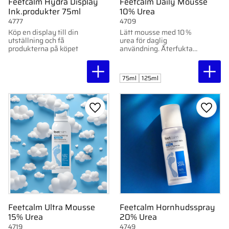
Feetcalm Hydra Display
Feetcalm Daily Mousse
Ink.produkter 75ml
10% Urea
4777
4709
Köp en display till din
Lätt mousse med 10 %
utställning och få
urea för daglig
produkterna på köpet
användning. Återfuktar,
mjukgör och stärker
hudens barriär. För
normal till torr hud.
75ml
125ml
Lägg till i favoriter
Lägg ti
Feetcalm Ultra Mousse
Feetcalm Hornhudsspray
15% Urea
20% Urea
4719
4749