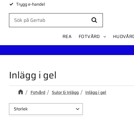
Trygg e-handel
REA
FOTVÅRD
HUDVÅR
Inlägg i gel
Fotvård
Sulor & Inlägg
Inlägg i gel
Storlek
Liten
2
Medium
2