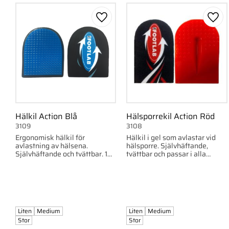
Stor
2
large 41-42
1
Lägg till i favoriter
Lägg 
Visa fler
Hälkil Action Blå
Hälsporrekil Action Röd
3109
3108
Ergonomisk hälkil för
Hälkil i gel som avlastar vid
avlastning av hälsena.
hälsporre. Självhäftande,
Självhäftande och tvättbar. 1
tvättbar och passar i alla
par, flera storlekar.
skotyper. 1 par, flera storlekar.
Liten
Medium
Liten
Medium
Stor
Stor