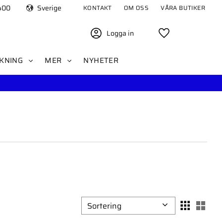
400
Sverige
KONTAKT
OM OSS
VÅRA BUTIKER
Logga in
Favoriter
KNING
MER
NYHETER
Välj sortering
Välj