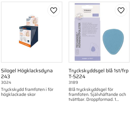
ll i favoriter
Lägg till i favoriter
Lägg till
Silogel Högklacksdyna
Tryckskyddsgel blå 1st/frp
243
T-5224
3024
3189
Tryckskydd framfoten i för
Blå tryckskyddsgel för
högklackade skor
framfoten. Självhäftande och
tvättbar. Droppformad. 1
st/förp.