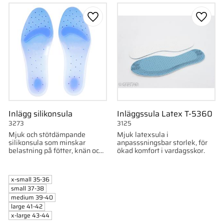
till i favoriter
Lägg till i favoriter
Lägg ti
Inlägg silikonsula
Inläggssula Latex T-5360
3273
3125
Mjuk och stötdämpande
Mjuk latexsula i
silikonsula som minskar
anpasssningsbar storlek, för
belastning på fötter, knän och
ökad komfort i vardagsskor.
höfter. Extra dämpning i hälen
och framfoten för ökad
komfort.
x-small 35-36
small 37-38
medium 39-40
large 41-42
x-large 43-44