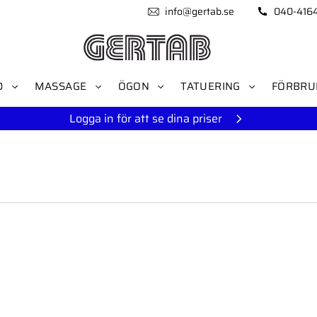
info@gertab.se
040-416
D
MASSAGE
ÖGON
TATUERING
FÖRBRU
Logga in för att se dina priser