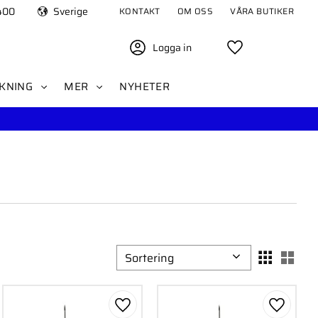
400
Sverige
KONTAKT
OM OSS
VÅRA BUTIKER
Logga in
Favoriter
KNING
MER
NYHETER
Välj sortering
Välj
ll i favoriter
Lägg till i favoriter
Lägg till