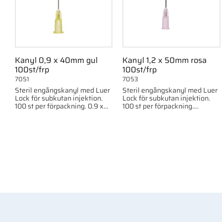
Kanyl 0,9 x 40mm gul
Kanyl 1,2 x 50mm rosa
100st/frp
100st/frp
7051
7053
Steril engångskanyl med Luer
Steril engångskanyl med Luer
Lock för subkutan injektion.
Lock för subkutan injektion.
100 st per förpackning. 0.9 x
100 st per förpackning.
40mm, 18G x2"
1.20x50mm, 18G x2"