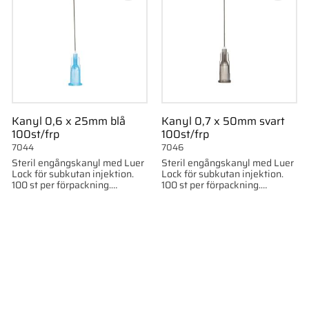
Kanyl 0,6 x 25mm blå
Kanyl 0,7 x 50mm svart
100st/frp
100st/frp
7044
7046
Steril engångskanyl med Luer
Steril engångskanyl med Luer
Lock för subkutan injektion.
Lock för subkutan injektion.
100 st per förpackning.
100 st per förpackning.
0,6x25mm, 23G x1"
0,7x50mm, 22G x2"
till i favoriter