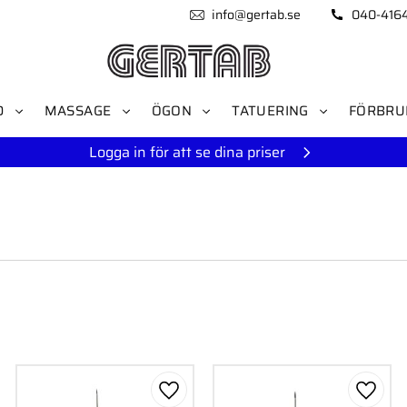
info@gertab.se
040-416
D
MASSAGE
ÖGON
TATUERING
FÖRBRU
Logga in för att se dina priser
till i favoriter
Lägg till i favoriter
Lägg ti