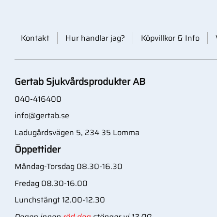
Kontakt
Hur handlar jag?
Köpvillkor & Info
Gertab Sjukvårdsprodukter AB
040-416400
info@gertab.se
Ladugårdsvägen 5, 234 35 Lomma
Öppettider
Måndag-Torsdag 08.30-16.30
Fredag 08.30-16.00
Lunchstängt 12.00-12.30
Dagen innan
röd dag
stänger vi 12.00