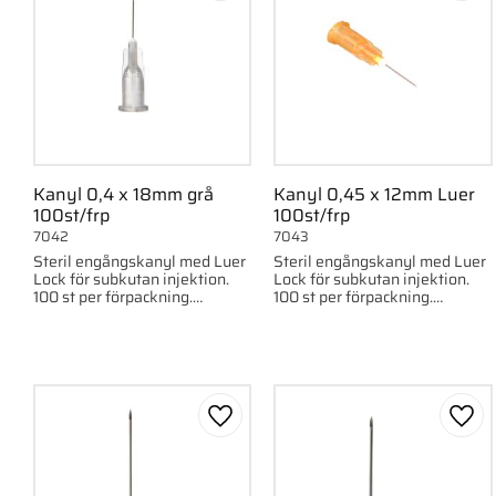
Kanyl 0,4 x 18mm grå
Kanyl 0,45 x 12mm Luer
100st/frp
100st/frp
7042
7043
Steril engångskanyl med Luer
Steril engångskanyl med Luer
Lock för subkutan injektion.
Lock för subkutan injektion.
100 st per förpackning.
100 st per förpackning.
0,4x18mm, 27G x3/4"
0,45x12mm, 26G x1/5"
Lägg till i favoriter
Lägg 