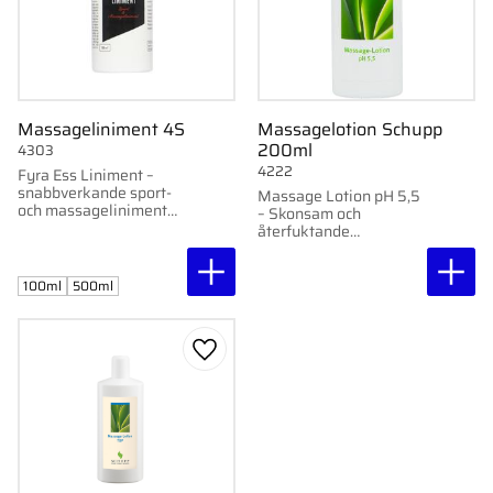
Massageliniment 4S
Massagelotion Schupp
200ml
4303
4222
Fyra Ess Liniment –
snabbverkande sport-
Massage Lotion pH 5,5
och massageliniment
– Skonsam och
som mjukar upp och
återfuktande
värmer utan att bränna.
massagekräm med
Finns i 100 ml och 500
långvarigt glid.
ml.
100ml
500ml
Lägg till i favoriter