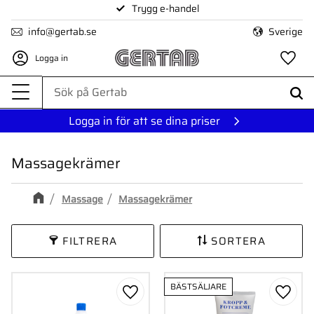
Trygg e-handel
Meny
info@gertab.se
Sverige
Logga in
Fa
Logga in för att se dina priser
Massagekrämer
Massage
Massagekrämer
FILTRERA
SORTERA
BÄSTSÄLJARE
Lägg till i favoriter
Lägg ti