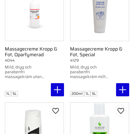
Massagecreme Kropp &
Massagecreme Kropp &
Fot, Oparfymerad
Fot, Special
4044
4129
Mild, dryg och
Mild, dryg och
parabenfri
parabenfri
massagekräm utan
massagekräm milt
parfym. Utvecklad av
parfymerad. Utvecklad
Gertab. Finns i 1L flaska
av Gertab. Finns i 1L
och 5L dunk.
flaska och 5L dunk.
1L
5L
200ml
1L
5L
Lägg till i favoriter
Lägg ti