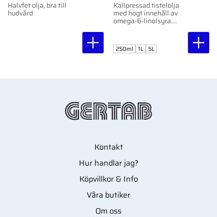
Halvfet olja, bra till
Kallpressad tistelolja
hudvård
med högt innehåll av
omega-6-linolsyra.
Perfekt för hudvård.
Ekologisk och vegansk.
250ml
1L
5L
Kontakt
Hur handlar jag?
Köpvillkor & Info
Våra butiker
Om oss