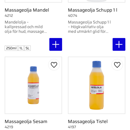
Massageolja Mandel
Massageolja Schupp 1 l
4212
4074
Mandelolja –
Massageolja Schupp 1 l
kallpressad och mild
– Högkvalitativ olja
olja för hud, massage
med utmärkt glid för
och hudvård.
avkopplande massage.
Mjukgörande och
passar alla hudtyper.
250ml
1L
5L
Lägg till i favoriter
Lägg ti
Massageolja Sesam
Massageolja Tistel
4219
4197