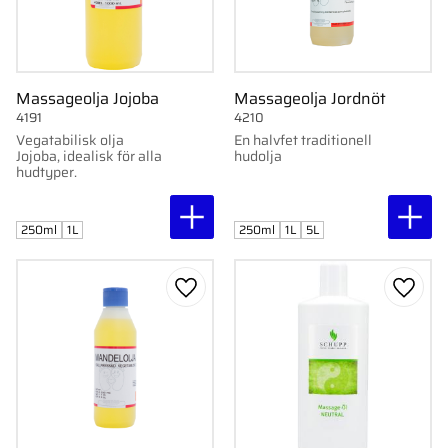
Massageolja Jojoba
Massageolja Jordnöt
4191
4210
Vegatabilisk olja
En halvfet traditionell
Jojoba, idealisk för alla
hudolja
hudtyper.
250ml
1L
250ml
1L
5L
Lägg till i favoriter
Lägg ti