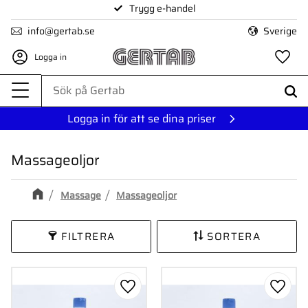
Trygg e-handel
Meny
info@gertab.se
Sverige
Logga in
Fa
Logga in för att se dina priser
Massageoljor
Massage
Massageoljor
FILTRERA
SORTERA
Lägg till i favoriter
Lägg ti