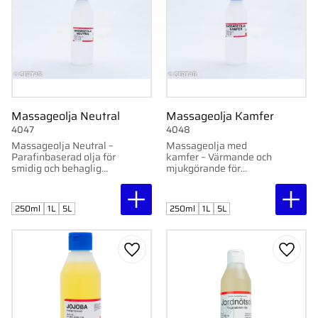
Massageolja Neutral
Massageolja Kamfer
4047
4048
Massageolja Neutral –
Massageolja med
Parafinbaserad olja för
kamfer – Värmande och
smidig och behaglig
mjukgörande för
massage.
massage.
250ml
1L
5L
250ml
1L
5L
Lägg till i favoriter
Lägg ti