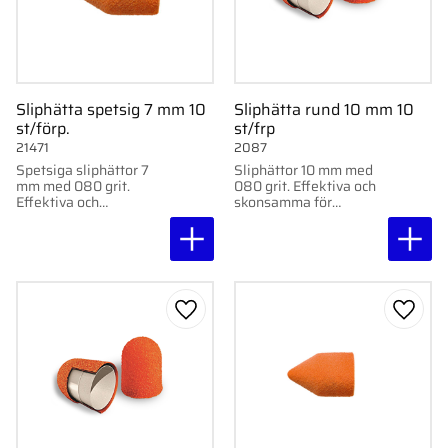
Sliphätta spetsig 7 mm 10
Sliphätta rund 10 mm 10
st/förp.
st/frp
21471
2087
Spetsiga sliphättor 7
Sliphättor 10 mm med
mm med 080 grit.
080 grit. Effektiva och
Effektiva och
skonsamma för
skonsamma för
fotvårdsbehandlingar.
podologisk behandling
Levereras i 10-pack.
och fotvård. Levereras i
10-pack.
Lägg till i favoriter
Lägg ti