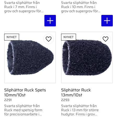
Svarta sliphättor från
Svarta sliphättor från
Ruck i 7 mm. Finns i
Ruck i 10 mm. Finns i
grov och supergrov för
grov och supergrov för
effektiv avverkning av
effektiv avverkning av
förhårdnader. 10 st.
förhårdnader. 10 st.
NYHET
NYHET
Lägg till i favoriter
Lägg ti
Sliphättor Ruck Spets
Sliphättor Ruck
10mm/10st
13mm/10st
2291
2293
Svarta sliphättor från
Svarta sliphättor från
Ruck med spetsig form
Ruck i 13 mm för större
för precisionsarbete i
hudytor. Finns i grov