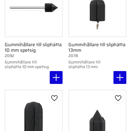
Gummihållare till sliphätta
Gummihållare till sliphätta
10 mm spetsig
13mm
2092
2078
Gummihållare till
Gummihållare till
sliphätta 10 mm spetsig
sliphätta 13 mm
Lägg till i favoriter
Lägg ti