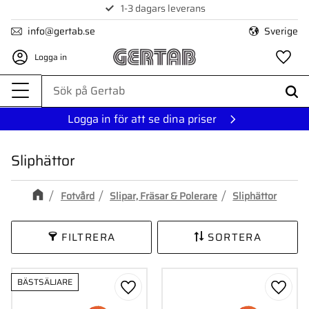
1-3 dagars leverans
Meny
info@gertab.se
Sverige
Logga in
Fa
Logga in för att se dina priser
Sliphättor
Fotvård
Slipar, Fräsar & Polerare
Sliphättor
FILTRERA
SORTERA
BÄSTSÄLJARE
Lägg till i favoriter
Lägg ti