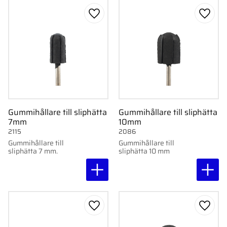
Lägg till i favoriter
Lägg ti
Gummihållare till sliphätta
Gummihållare till sliphätta
7mm
10mm
2115
2086
Gummihållare till
Gummihållare till
sliphätta 7 mm.
sliphätta 10 mm
Lägg till i favoriter
Lägg ti