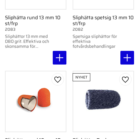
Sliphätta rund 13 mm 10
Sliphätta spetsig 13 mm 10
st/frp
st/frp
2083
2082
Sliphättor 13 mm med
Spetsiga sliphättor för
080 grit. Effektiva och
effektiva
skonsamma för
fotvårdsbehandlingar
fotvårdsbehandlingar.
Levereras i 10-pack.
NYHET
Lägg till i favoriter
Lägg ti