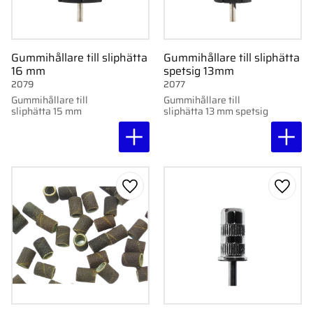
Gummihållare till sliphätta
Gummihållare till sliphätta
16 mm
spetsig 13mm
2079
2077
Gummihållare till
Gummihållare till
sliphätta 15 mm
sliphätta 13 mm spetsig
Lägg till i favoriter
Lägg ti