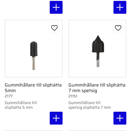
smala och
och supergrov för
svåråtkomliga
effektiv avverkning av
områden. Finns i grov
förhårdnader. 10 st.
och supergrov. 10 st.
Lägg till i favoriter
Lägg ti
Gummihållare till sliphätta
Gummihållare till sliphätta
5mm
7 mm spetsig
2177
21151
Gummihållare till
Gummihållare till
sliphätta 5 mm
spetsig sliphätta 7 mm