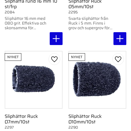
Sliphätta rund 16 mm 10
Sliphättor Ruck
st/frp
Ø5mm/10st
2084
2295
Sliphättor 16 mm med
Svarta sliphättor från
080 grit. Effektiva och
Ruck i 5 mm. Finns i
skonsamma för
grov och supergrov för
fotvårdsbehandlingar.
effektiv avverkning av
Levereras i 10-pack.
förhårdnader. 10 st.
NYHET
NYHET
Lägg till i favoriter
Lägg ti
Sliphättor Ruck
Sliphättor Ruck
Ø7mm/10st
Ø10mm/10st
2297
2290