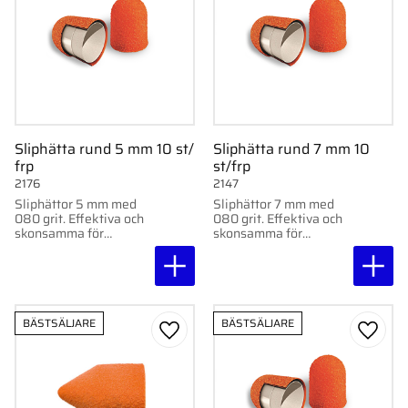
Sliphätta rund 5 mm 10 st/
Sliphätta rund 7 mm 10
frp
st/frp
2176
2147
Sliphättor 5 mm med
Sliphättor 7 mm med
080 grit. Effektiva och
080 grit. Effektiva och
skonsamma för
skonsamma för
fotvårdsbehandlingar.
fotvårdsbehandlingar.
Levereras i 10-pack.
Levereras i 10-pack.
BÄSTSÄLJARE
BÄSTSÄLJARE
Lägg till i favoriter
Lägg ti