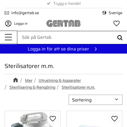
Trygg e-handel
Meny
info@gertab.se
Sverige
Logga in
Fa
Logga in för att se dina priser
Sterilisatorer m.m.
Mer
Utrustning & Apparater
Sterilisering & Rengöring
Sterilisatorer m.m.
Välj sortering
Lägg till i favoriter
Lägg ti