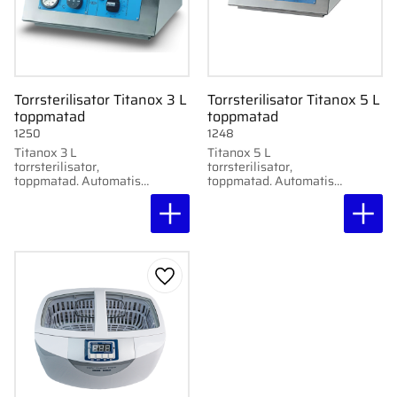
Torrsterilisator Titanox 3 L
Torrsterilisator Titanox 5 L
toppmatad
toppmatad
1250
1248
Titanox 3 L
Titanox 5 L
torrsterilisator,
torrsterilisator,
toppmatad. Automatisk
toppmatad. Automatisk
termostat, timer 0–120
termostat, timer 0–120
min. Effekt 270 W.
min. Effekt 270 W.
Lägg till i favoriter