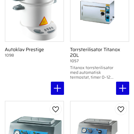
Autoklav Prestige
Torrsterilisator Titanox
20L
1098
1057
Titanox torrsterilisator
med automatisk
termostat, timer 0–120
min och termometer.
Max temperatur 210°C.
Effekt 450 W.
Lägg till i favoriter
Lägg ti