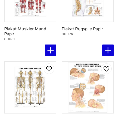
Plakat Muskler Mand
Plakat Rygsøjle Papir
Papir
80024
80021
Gem som favorit
Gem s