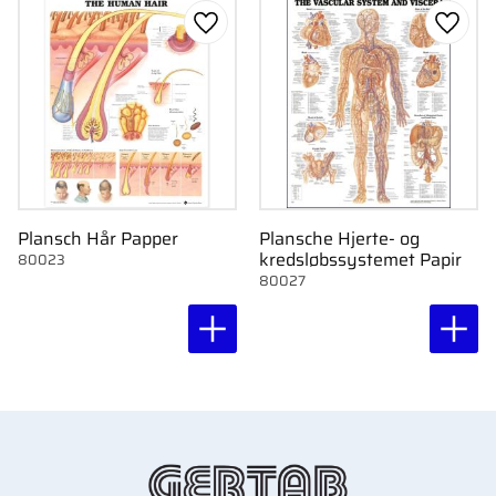
Gem som favorit
Gem s
Plansch Hår Papper
Plansche Hjerte- og
kredsløbssystemet Papir
80023
80027