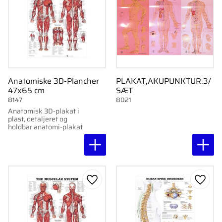
Anatomiske 3D-Plancher
PLAKAT,AKUPUNKTUR.3/
47x65 cm
SÆT
8147
8021
Anatomisk 3D-plakat i
plast, detaljeret og
holdbar anatomi-plakat
Gem som favorit
Gem s