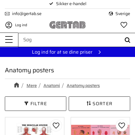
Sikker e-handel
Menu
info@gertab.se
Sverige
Log ind
Fa
Log ind for at se dine priser
Anatomy posters
Mere
Anatomi
Anatomy posters
FILTRE
SORTER
Gem som favorit
Gem s