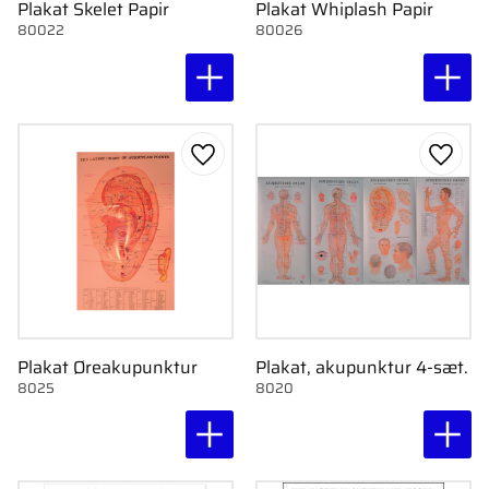
Plakat Skelet Papir
Plakat Whiplash Papir
80022
80026
Gem som favorit
Gem s
Plakat Øreakupunktur
Plakat, akupunktur 4-sæt.
8025
8020