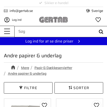
Levering på 1-4 dage
Sikker e-handel
Menu
info@gertab.se
Sverige
Log ind
Fa
Log ind for at se dine priser
Andre papirer & underlag
Mere
Papir & Dækkeservietter
Andre papirer & underlag
FILTRE
SORTER