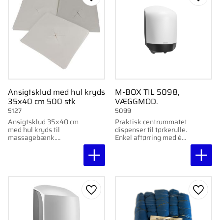
Gem som favorit
Gem s
Ansigtsklud med hul kryds
M-BOX TIL 5098,
35x40 cm 500 stk
VÆGGMOD.
5127
5099
Ansigtsklud 35x40 cm
Praktisk centrummatet
med hul kryds til
dispenser til tørkerulle.
massagebænk.
Enkel aftørring med én
Hygiejnisk og
hånd. Gennemsigtige
behagelig, fremstillet i
paneler til kontrol af
nonwoven.
papirniveau. Passer til
artikel 5098.
Gem som favorit
Gem s