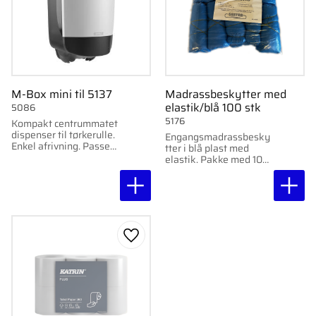
M-Box mini til 5137
Madrassbeskytter med
elastik/blå 100 stk
5086
5176
Kompakt centrummatet
dispenser til tørkerulle.
Engangsmadrassbesky
Enkel afrivning. Passer
tter i blå plast med
til Tork small Katrin
elastik. Pakke med 100
20,5 cm x 110 m, artikel
stk.
5137.
Gem som favorit