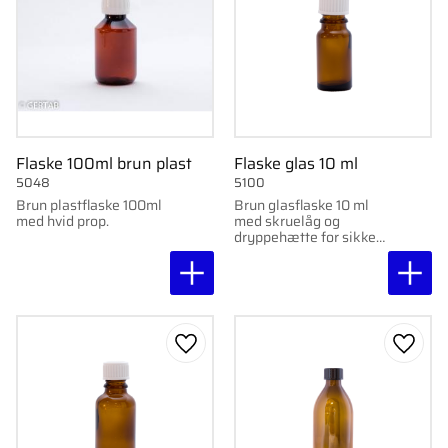
Flaske 100ml brun plast
Flaske glas 10 ml
5048
5100
Brun plastflaske 100ml
Brun glasflaske 10 ml
med hvid prop.
med skruelåg og
dryppehætte for sikker
opbevaring og nøjagtig
dosering.
Gem som favorit
Gem s