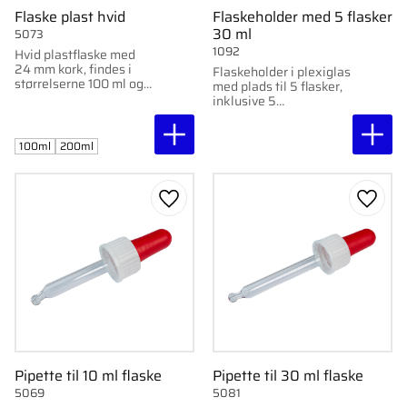
Flaske plast hvid
Flaskeholder med 5 flasker
30 ml
5073
1092
Hvid plastflaske med
24 mm kork, findes i
Flaskeholder i plexiglas
størrelserne 100 ml og
med plads til 5 flasker,
200 ml.
inklusive 5
pipetteflasker á 30 ml.
100ml
200ml
Gem som favorit
Gem s
Pipette til 10 ml flaske
Pipette til 30 ml flaske
5069
5081