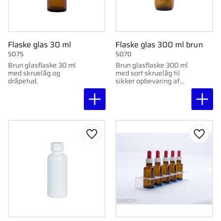
Flaske glas 30 ml
Flaske glas 300 ml brun
5075
5070
Brun glasflaske 30 ml
Brun glasflaske 300 ml
med skruelåg og
med sort skruelåg til
dråpetud.
sikker opbevaring af
væsker.
Gem som favorit
Gem s