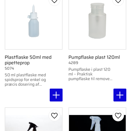
Gem som favorit
Gem s
Plastflaske 50ml med
Pumpflaske plast 120ml
pipetteprop
4289
5074
Pumpflaske i plast 120
ml – Praktisk
50 ml plastflaske med
pumpflaske til remover,
spidsprop for enkel og
sprit og andre væsker.
præcis dosering af
væsker.
Gem som favorit
Gem s