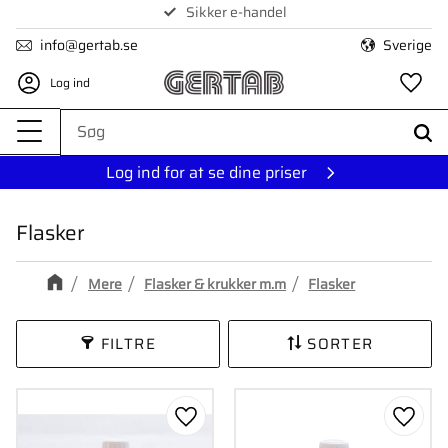
Sikker e-handel
Menu
info@gertab.se
Sverige
Log ind
Fa
Log ind for at se dine priser
Flasker
Mere
Flasker & krukker m.m
Flasker
FILTRE
SORTER
Gem som favorit
Gem s