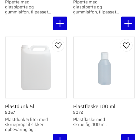
Pipette med
Pipette med
glaspipette og
glaspipette og
gummisifon, tilpasset
gummisifon, tilpasset
til 10 ml flasker.
30 ml flasker.
Gem som favorit
Gem s
Plastdunk 5l
Plastflaske 100 ml
5067
5072
Plastdunk 5 liter med
Plastflaske med
skrueprop til sikker
skruelåg, 100 ml.
opbevaring og
transport af væsker.