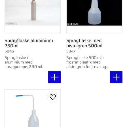
Sprayflaske aluminium
Sprayflaske med
250ml
pistolgreb 500ml
5046
5047
Sprayflaske i
Sprayflaske 500 ml i
aluminium med
frostet plastik med
spraypumpe, 280 ml.
pistolgreb for jævn og
kontrolleret fordeling af
væsker.
Gem som favorit