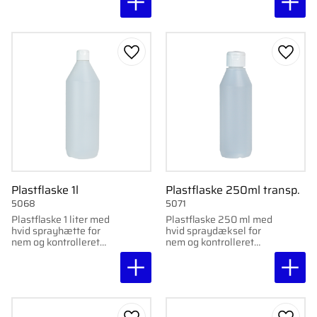
Gem som favorit
Gem s
Plastflaske 1l
Plastflaske 250ml transp.
5068
5071
Plastflaske 1 liter med
Plastflaske 250 ml med
hvid sprayhætte for
hvid spraydæksel for
nem og kontrolleret
nem og kontrolleret
dosering.
dosering.