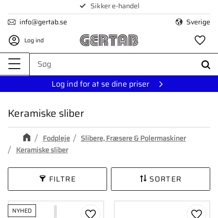
Sikker e-handel
Menu
info@gertab.se
Sverige
Log ind
Fa
Log ind for at se dine priser
Keramiske sliber
Fodpleje
Slibere, Fræsere & Polermaskiner
Keramiske sliber
FILTRE
SORTER
NYHED