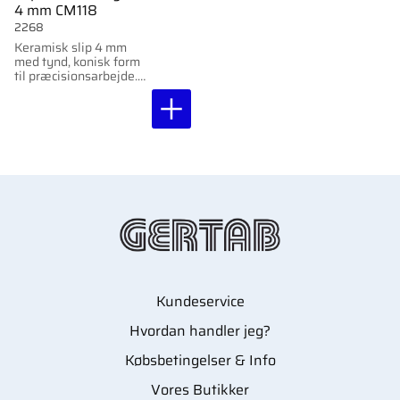
4 mm CM118
2268
Keramisk slip 4 mm
med tynd, konisk form
til præcisionsarbejde.
Hygiejnisk og nem at
rengøre til
professionelt brug.
Kundeservice
Hvordan handler jeg?
Købsbetingelser & Info
Vores Butikker