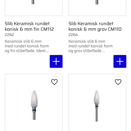
Slib Keramisk rundet
Slib Keramisk rundet
konisk 6 mm fin CM112
konisk 6 mm grov CM110
2262
2264
Keramisk slib 6 mm
Keramisk slib 6 mm
med rundet konisk form
med rundet konisk form
og fin slibeflade. Ideel
og grov slibeflade.
til præcisionsarbejde
Beregnet til effektiv og
og skånsomme
præcis behandling.
behandlinger.
Gem som favorit
Gem s