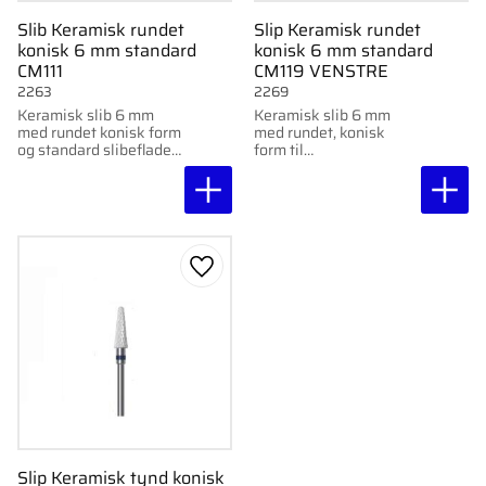
Slib Keramisk rundet
Slip Keramisk rundet
konisk 6 mm standard
konisk 6 mm standard
CM111
CM119 VENSTRE
2263
2269
Keramisk slib 6 mm
Keramisk slib 6 mm
med rundet konisk form
med rundet, konisk
og standard slibeflade.
form til
Perfekt til præcis og
venstrehåndede.
alsidig brug.
Gem som favorit
Slip Keramisk tynd konisk