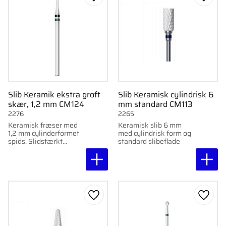
Gem som favorit
Gem s
Slib Keramik ekstra groft
Slib Keramisk cylindrisk 6
skær, 1,2 mm CM124
mm standard CM113
2276
2265
Keramisk fræser med
Keramisk slib 6 mm
1,2 mm cylinderformet
med cylindrisk form og
spids. Slidstærkt
standard slibeflade
slibemiddel til
præcisionsarbejde i
trange rum, perfekt til
fodpleje.
Gem som favorit
Gem s