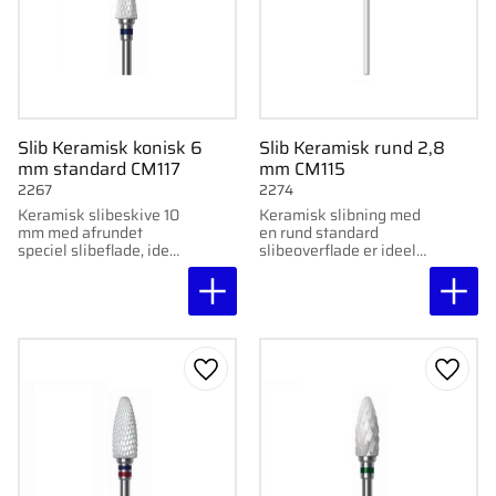
Slib Keramisk konisk 6
Slib Keramisk rund 2,8
mm standard CM117
mm CM115
2267
2274
Keramisk slibeskive 10
Keramisk slibning med
mm med afrundet
en rund standard
speciel slibeflade, ideel
slibeoverflade er ideel
til præcisionsarbejde
til nøjagtige og
og nem at rengøre.
skånsomme
behandlinger.
Gem som favorit
Gem s