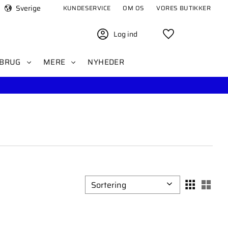
Sverige
KUNDESERVICE
OM OS
VORES BUTIKKER
Log ind
Favoritter
BRUG
MERE
NYHEDER
Vælg sorteringsmetode
Vælg