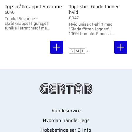
Tøj skråtknappet Suzanne
Tøj t-shirt Glade fødder
hvid
6046
8047
Tunika Suzanne –
skråtknappet figursyet
Hvid unisex t-shirt med
tunika i stretchstof med
"Glada fötter- logoen" i
YKK-lynlås og ståkrave.
100% bomuld. Findes i
forskellige størrelser.
S
M
L
+1
Kundeservice
Hvordan handler jeg?
Købsbetingelser & Info