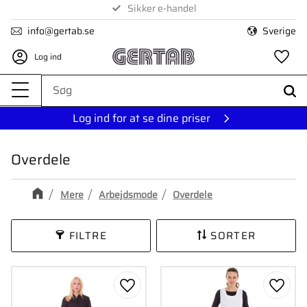
Sikker e-handel
Menu
info@gertab.se
Sverige
Log ind
Fa
Log ind for at se dine priser
Overdele
Mere
Arbejdsmode
Overdele
FILTRE
SORTER
Gem som favorit
Gem s