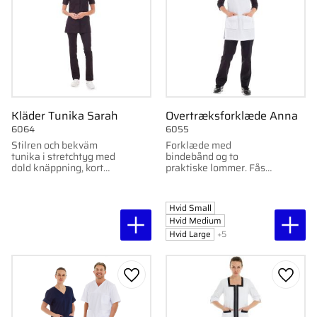
Kläder Tunika Sarah
Overtræksforklæde Anna
6064
6055
Stilren och bekväm
Forklæde med
tunika i stretchtyg med
bindebånd og to
dold knäppning, kort
praktiske lommer. Fås i
ärm och stå-upp krage.
hvid eller sort.
Figursydd modell med
bra rörelsefrihet och
Hvid Small
praktiska fickor.
Hvid Medium
Hvid Large
+5
Gem som favorit
Gem s