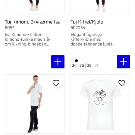
Tøj Kimono 3/4 ærme Isa
Tøj Kittel/Kjole
6052
607034
Isa Kimono – stilren
Elegant figursyet
kimono-tunika med slå-
kittel/kjole med
om lukning, bindebånd
dobbeltåbnende lynlås,
og ¾-ærme.
skjortekrave og
bevægelsesfrihed.
Findes i hvid og sort.
34
36
38
+3
Gem som favorit
Gem s