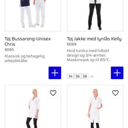
Tøj Bussarong-Unisex
Tøj Jakke med lynlås Kelly
Chris
6069
6065
Hvid tunika med tidløst
design og 3/4-ærmer.
Klassisk og behagelig
Maskinvask op til 85°C.
arbejdskåbe
34
36
38
+5
Gem som favorit
Gem s