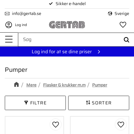
Sikker e-handel
Menu
info@gertab.se
Sverige
Log ind
Fa
Log ind for at se dine priser
Pumper
Mere
Flasker & krukker m.m
Pumper
FILTRE
SORTER
Gem som favorit
Gem s