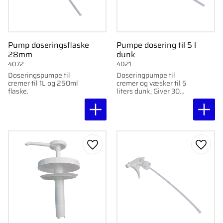
Pump doseringsflaske
Pumpe dosering til 5 l
28mm
dunk
4072
4021
Doseringspumpe til
Doseringpumpe til
cremer til 1L og 250ml
cremer og væsker til 5
flaske.
liters dunk, Giver 30
ml/tryk
Gem som favorit
Gem s