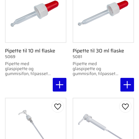
Pipette til 10 ml flaske
Pipette til 30 ml flaske
5069
5081
Pipette med
Pipette med
glaspipette og
glaspipette og
gummisifon, tilpasset
gummisifon, tilpasset
til 10 ml flasker.
30 ml flasker.
Gem som favorit
Gem s