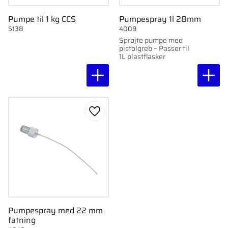
Pumpe til 1 kg CCS
Pumpespray 1l 28mm
5138
4009
Sprøjte pumpe med
pistolgreb – Passer til
1L plastflasker
Gem som favorit
Pumpespray med 22 mm
fatning