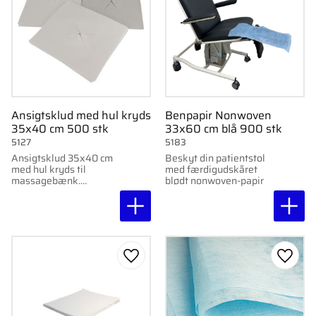
Ansigtsklud med hul kryds
Benpapir Nonwoven
35x40 cm 500 stk
33x60 cm blå 900 stk
5127
5183
Ansigtsklud 35x40 cm
Beskyt din patientstol
med hul kryds til
med færdigudskåret
massagebænk.
blødt nonwoven-papir
Hygiejnisk og
behagelig, fremstillet i
nonwoven.
Gem som favorit
Gem s