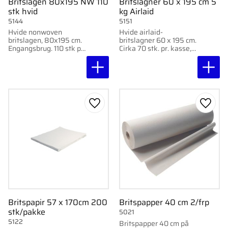
Britslagen 80x195 NW 110
Britslagner 60 x 195 cm 5
stk hvid
kg Airlaid
5144
5151
Hvide nonwoven
Hvide airlaid-
britslagen, 80x195 cm.
britslagner 60 x 195 cm.
Engangsbrug. 110 stk pr.
Cirka 70 stk. pr. kasse,
pakke.
samlet vægt 5 kg.
Gem som favorit
Gem s
Britspapir 57 x 170cm 200
Britspapper 40 cm 2/frp
stk/pakke
5021
5122
Britspapper 40 cm på