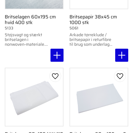
Britselagen 60x195 cm
Britsepapir 38x45 cm
hvid 400 stk
1000 stk
5133
5061
Støjsvagt og stærkt
Arkade tørreklude /
britselagen i
britsepapir i returfibre
nonwoven-materiale.
til brug som underlag
Mål 60x195 cm.
eller britsepapir. 38
Leveres i karton med
g/m², 38x45 cm, 1000
400 stk.
stk.
Gem som favorit
Gem s