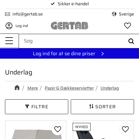
Sikker e-handel
Menu
info@gertab.se
Sverige
Log ind
Fa
Log ind for at se dine priser
Underlag
Mere
Papir & Dækkeservietter
Underlag
FILTRE
SORTER
NYHED
Gem som favorit
Gem s