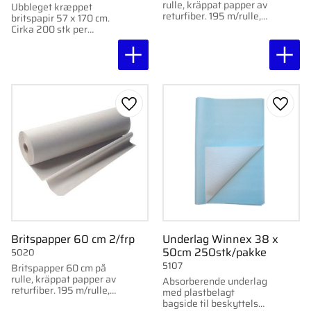
rulle, kräppat papper av
Ubbleget kræppet
returfiber. 195 m/rulle,
britspapir 57 x 170 cm.
2 rullar per förpackning.
Cirka 200 stk per
pakke.
Gem som favorit
Gem s
Britspapper 60 cm 2/frp
Underlag Winnex 38 x
50cm 250stk/pakke
5020
5107
Britspapper 60 cm på
rulle, kräppat papper av
Absorberende underlag
returfiber. 195 m/rulle,
med plastbelagt
2 rullar per förpackning.
bagside til beskyttelse