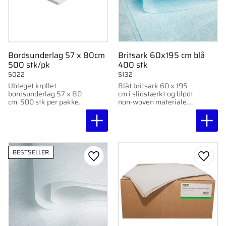
Bordsunderlag 57 x 80cm
Britsark 60x195 cm blå
500 stk/pk
400 stk
5022
5132
Ubleget krøllet
Blåt britsark 60 x 195
bordsunderlag 57 x 80
cm i slidstærkt og blødt
cm. 500 stk per pakke.
non-woven materiale.
400 stk per pakke.
BESTSELLER
Gem som favorit
Gem s