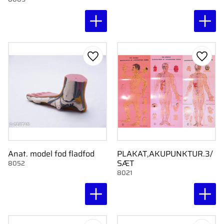
Gem som favorit
Gem s
Anat. model fod fladfod
PLAKAT,AKUPUNKTUR.3/
SÆT
8052
8021