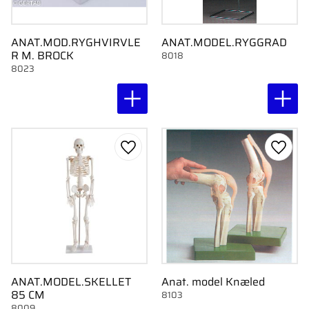
ANAT.MOD.RYGHVIRVLE
ANAT.MODEL.RYGGRAD
R M. BROCK
8018
8023
Gem som favorit
Gem s
ANAT.MODEL.SKELLET
Anat. model Knæled
85 CM
8103
8009