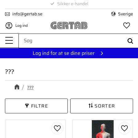
Levering på 1-4 dage
Sikker e-handel
Menu
info@gertab.se
Sverige
Log ind
Fa
Log ind for at se dine priser
???
???
FILTRE
SORTER
Gem som favorit
Gem s