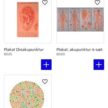
Gem som favorit
Gem s
Plakat Øreakupunktur
Plakat, akupunktur 4-sæt.
8025
8020
Gem som favorit