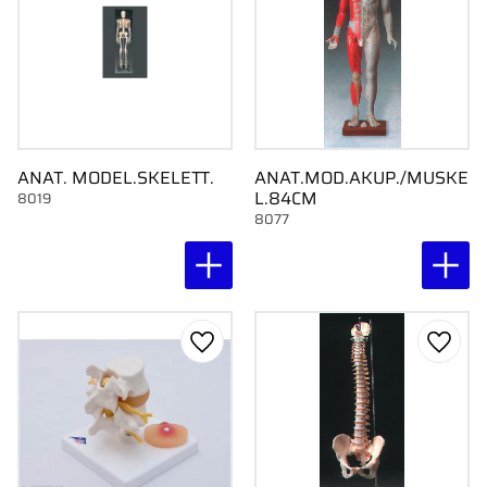
ANAT. MODEL.SKELETT.
ANAT.MOD.AKUP./MUSKE
L.84CM
8019
8077
Gem som favorit
Gem s