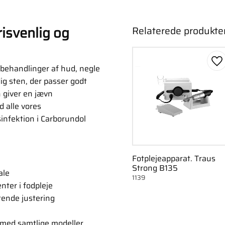
isvenlig og
Relaterede produkte
Ge
behandlinger af hud, negle
dig sten, der passer godt
n giver en jævn
 alle vores
infektion i Carborundol
Fotplejeapparat. Traus
Strong B135
ale
1139
nter i fodpleje
tende justering
med samtlige modeller