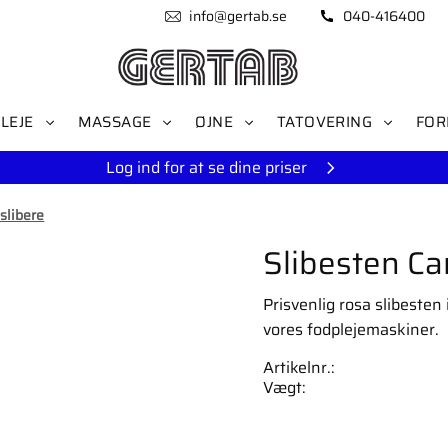
info@gertab.se
040-416400
LEJE
MASSAGE
ØJNE
TATOVERING
FOR
Log ind for at se dine priser
slibere
Slibesten C
Prisvenlig rosa slibesten 
vores fodplejemaskiner.
Artikelnr.
Vægt