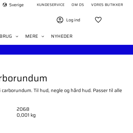
Sverige
KUNDESERVICE
OM OS
VORES BUTIKKER
Log ind
Favoritter
BRUG
MERE
NYHEDER
arborundum
i carborundum. Til hud, negle og hård hud. Passer til alle
2068
0,001 kg