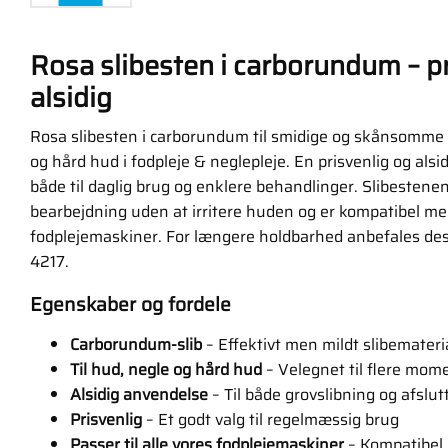
Rosa slibesten i carborundum – pr
alsidig
Rosa slibesten i carborundum til smidige og skånsomme 
og hård hud i fodpleje & neglepleje. En prisvenlig og alsi
både til daglig brug og enklere behandlinger. Slibestene
bearbejdning uden at irritere huden og er kompatibel med
fodplejemaskiner. For længere holdbarhed anbefales des
4217.
Egenskaber og fordele
Carborundum-slib
– Effektivt men mildt slibemateri
Til hud, negle og hård hud
– Velegnet til flere mome
Alsidig anvendelse
– Til både grovslibning og afslut
Prisvenlig
– Et godt valg til regelmæssig brug
Passer til alle vores fodplejemaskiner
– Kompatibel 