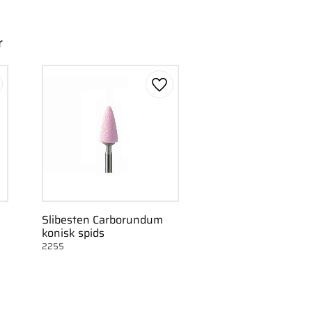
r
m som favorit
Gem som favorit
Slibesten Carborundum
konisk spids
2255