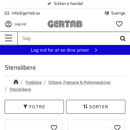
Sikker e-handel
Menu
info@gertab.se
Sverige
Log ind
Fa
Log ind for at se dine priser
Stenslibere
Fodpleje
Slibere, Fræsere & Polermaskiner
Stenslibere
FILTRE
SORTER