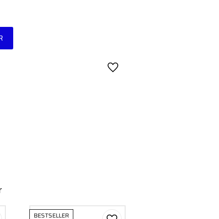
R
Gem som favorit
r
BESTSELLER