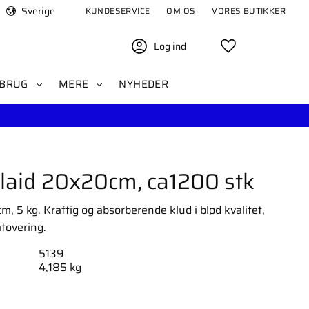
Sverige
KUNDESERVICE
OM OS
VORES BUTIKKER
Log ind
Favoritter
BRUG
MERE
NYHEDER
rlaid 20x20cm, ca1200 stk
m, 5 kg. Kraftig og absorberende klud i blød kvalitet,
tovering.
5139
4,185 kg