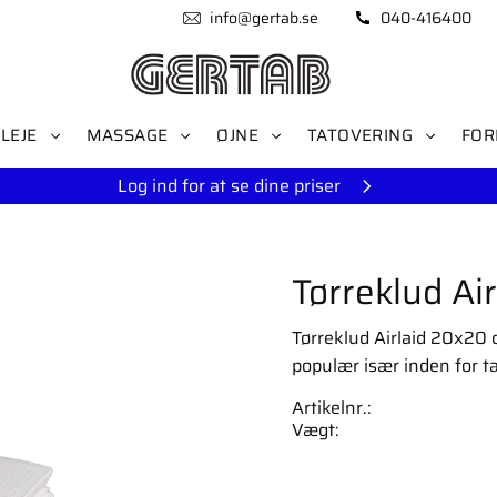
info@gertab.se
040-416400
LEJE
MASSAGE
ØJNE
TATOVERING
FOR
Log ind for at se dine priser
Tørreklud Ai
Tørreklud Airlaid 20x20 c
populær især inden for ta
Artikelnr.
Vægt