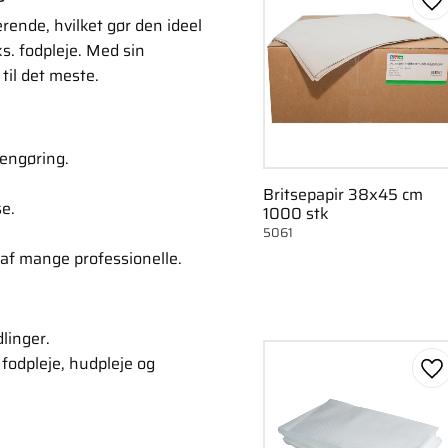
Ge
rende, hvilket gør den ideel
s. fodpleje. Med sin
til det meste.
rengøring.
Britsepapir 38x45 cm
se.
1000 stk
5061
 af mange professionelle.
linger.
 fodpleje, hudpleje og
Ge