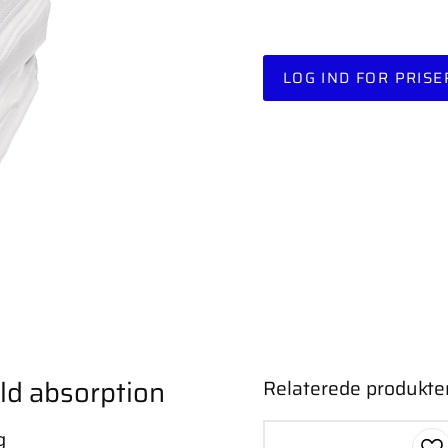
LOG IND FOR PRISE
uld absorption
Relaterede produkte
g