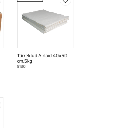
m som favorit
Gem som favorit
Tørreklud Airlaid 40x50
cm.5kg
5130
m som favorit