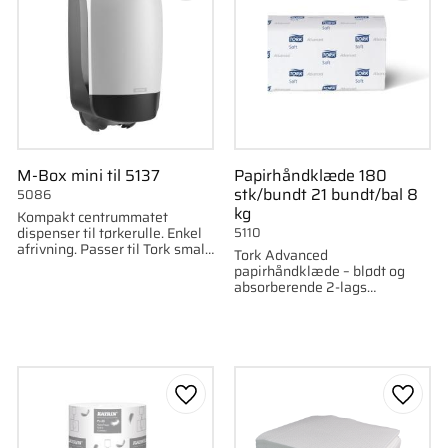
M-Box mini til 5137
Papirhåndklæde 180
stk/bundt 21 bundt/bal 8
5086
kg
Kompakt centrummatet
dispenser til tørkerulle. Enkel
5110
afrivning. Passer til Tork small
Tork Advanced
Katrin 20,5 cm x 110 m, artikel
papirhåndklæde – blødt og
5137.
absorberende 2-lags
håndtørrepapir. 180 ark pr.
bundt.
som favorit
Gem som favorit
Gem s