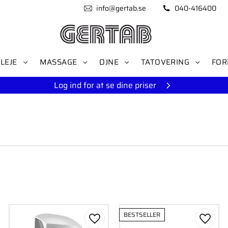
info@gertab.se
040-416400
LEJE
MASSAGE
ØJNE
TATOVERING
FOR
Log ind for at se dine priser
BESTSELLER
som favorit
Gem som favorit
Gem s