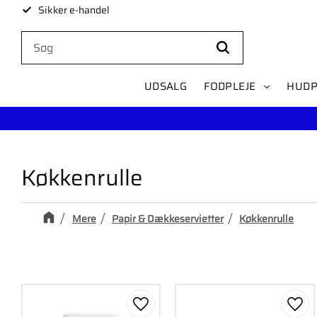
Sikker e-handel
UDSALG
FODPLEJE
HUDP
Køkkenrulle
Mere
Papir & Dækkeservietter
Køkkenrulle
Gem som favorit
Gem 