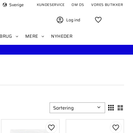
Sverige
KUNDESERVICE
OM OS
VORES BUTIKKER
Log ind
Favoritter
BRUG
MERE
NYHEDER
Vælg sorteringsmetode
Vælg
om favorit
Gem som favorit
Gem som