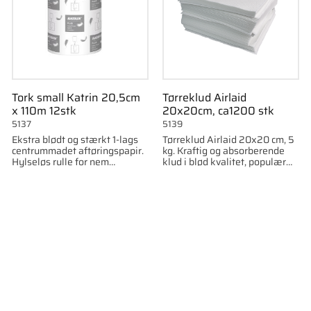
Tork small Katrin 20,5cm
Tørreklud Airlaid
x 110m 12stk
20x20cm, ca1200 stk
5137
5139
Ekstra blødt og stærkt 1-lags
Tørreklud Airlaid 20x20 cm, 5
centrummadet aftøringspapir.
kg. Kraftig og absorberende
Hylseløs rulle for nem
klud i blød kvalitet, populær
påfyldning. Passer til
især inden for tatovering.
Centerbox S og M. 110 m hvid.
som favorit