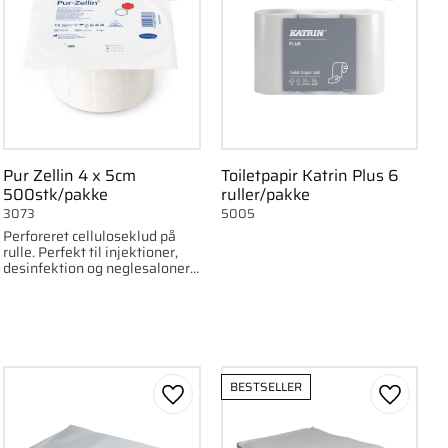
Pur Zellin 4 x 5cm
Toiletpapir Katrin Plus 6
500stk/pakke
ruller/pakke
3073
5005
Perforeret celluloseklud på
rulle. Perfekt til injektioner,
desinfektion og neglesaloner.
500 stk/rulle.
BESTSELLER
om favorit
Gem som favorit
Gem som