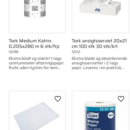
Tork Medium Katrin.
Tork ansigtsserviet 20x21
0,205x280 m 6 stk/frp
cm 100 stk 30 stk/krt
5098
5012
Ekstra blødt og stærkt 1-lags
Ekstra bløde og absorberende
centrummatet aftørringspapir.
ansigtsservietter i 2-lags
Rulle uden hylster for nem
papir. Leveres i en praktisk
genopfyldning. Passer til
dispenseræske med 100
Centerbox S og M. 110 m hvid.
servietter.
Gem som favorit
Gem 