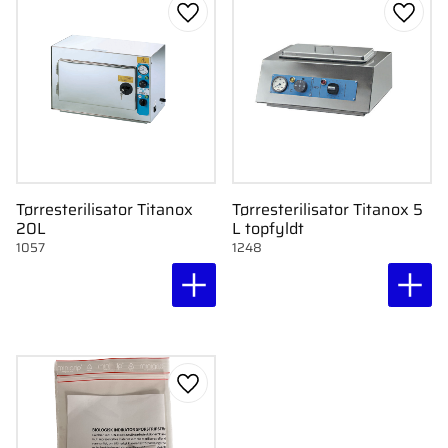
Gem som favorit
Gem s
Tørresterilisator Titanox
Tørresterilisator Titanox 5
20L
L topfyldt
1057
1248
Gem som favorit