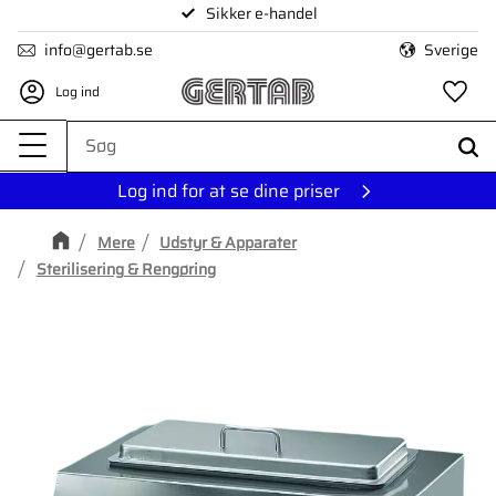
Sikker e-handel
Menu
info@gertab.se
Sverige
Log ind
Fa
Log ind for at se dine priser
Mere
Udstyr & Apparater
Sterilisering & Rengøring