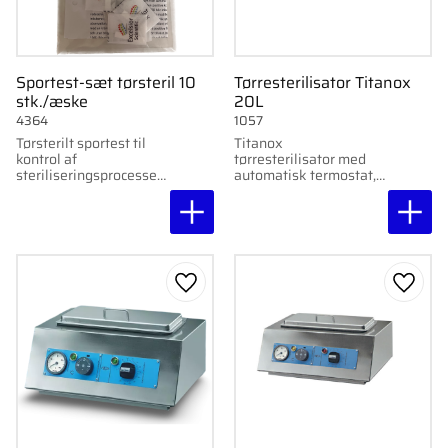
Sportest-sæt tørsteril 10
Tørresterilisator Titanox
stk./æske
20L
4364
1057
Tørsterilt sportest til
Titanox
kontrol af
tørresterilisator med
steriliseringsprocessen.
automatisk termostat,
10 stk./æske.
timer 0–120 min og
Brugsanvisning
termometer. Maks
medfølger.
temperatur 210°C.
Effekt 450 W.
Gem som favorit
Gem s