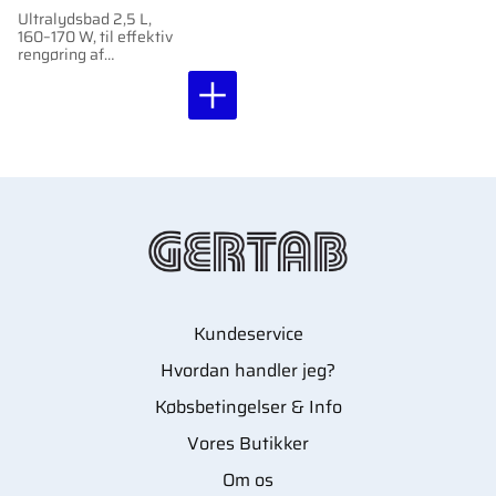
Ultralydsbad 2,5 L,
160–170 W, til effektiv
rengøring af
kosmetiske værktøjer
og instrumenter.
Skånsom og grundig
rengøring med
ultralydsbølger.
Kundeservice
Hvordan handler jeg?
Købsbetingelser & Info
Vores Butikker
Om os