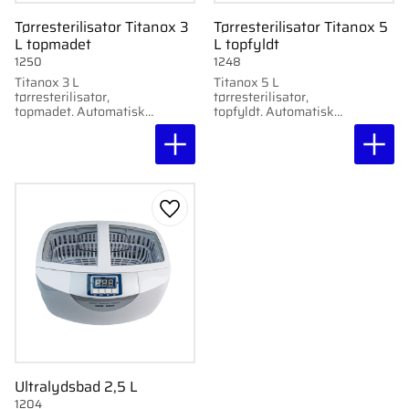
Tørresterilisator Titanox 3
Tørresterilisator Titanox 5
L topmadet
L topfyldt
1250
1248
Titanox 3 L
Titanox 5 L
tørresterilisator,
tørresterilisator,
topmadet. Automatisk
topfyldt. Automatisk
termostat, timer 0–120
termostat, timer 0–120
min. Effekt 270 W.
min. Effekt 270 W.
Gem som favorit
Ultralydsbad 2,5 L
1204