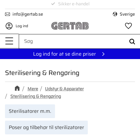
Levering på 1-4 dage
Sikker e-handel
Menu
info@gertab.se
Sverige
Log ind
Fa
Log ind for at se dine priser
Sterilisering & Rengøring
Mere
Udstyr & Apparater
Sterilisering & Rengøring
Sterilisatorer m.m.
Poser og tilbehør til sterilizatorer