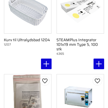
Kurv til Ultralydsbad 1204
STEAMPlus Integrator
101x19 mm Type 5, 100
1207
stk
4365
Gem som favorit
Gem s