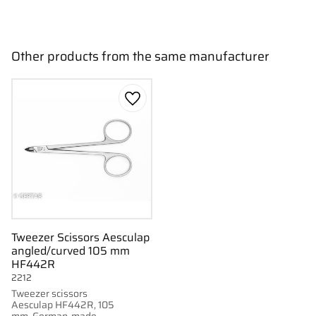
Other products from the same manufacturer
Add to favorites
Tweezer Scissors Aesculap
angled/curved 105 mm
HF442R
2212
Tweezer scissors
Aesculap HF442R, 105
mm. German-made