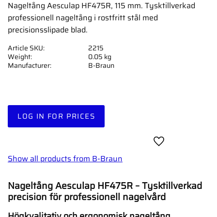
Nageltång Aesculap HF475R, 115 mm. Tysktillverkad
professionell nageltång i rostfritt stål med
precisionsslipade blad.
Article SKU
2215
Weight
0.05 kg
Manufacturer
B-Braun
LOG IN FOR PRICES
Add to favorites
Show all products from B-Braun
Nageltång Aesculap HF475R – Tysktillverkad
precision för professionell nagelvård
Högkvalitativ och ergonomisk nageltång