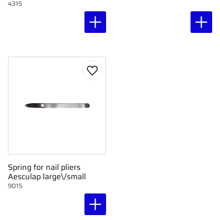
4315
Add to favorites
Spring for nail pliers
Aesculap large\/small
9015