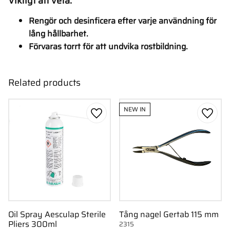
Viktigt att veta:
Rengör och desinficera efter varje användning för
lång hållbarhet.
Förvaras torrt för att undvika rostbildning.
Related products
NEW IN
Add to favorites
Add to
Oil Spray Aesculap Sterile
Tång nagel Gertab 115 mm
Pliers 300ml
2315