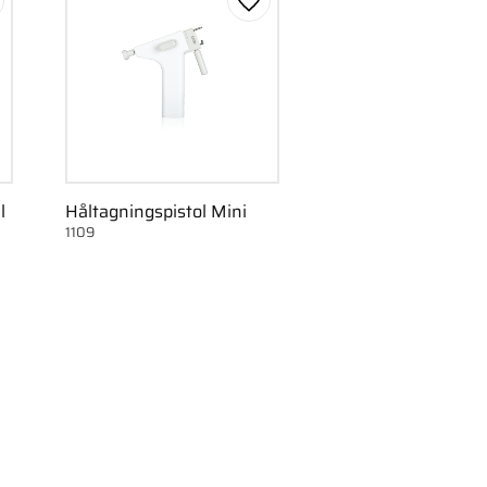
gg till i favoriter
Lägg till i favoriter
l
Håltagningspistol Mini
1109