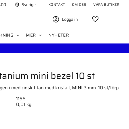
400
Sverige
KONTAKT
OM OSS
VÅRA BUTIKER
Logga in
Favoriter
KNING
MER
NYHETER
itanium mini bezel 10 st
en i medicinsk titan med kristall, MINI 3 mm. 10 st/förp.
1156
0,01 kg