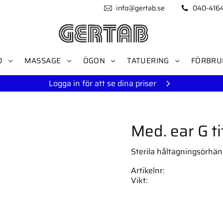
info@gertab.se
040-416
D
MASSAGE
ÖGON
TATUERING
FÖRBRU
Logga in för att se dina priser
Med. ear G t
Sterila håltagningsörhäng
Artikelnr
Vikt