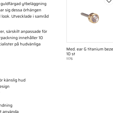
Lä
 guldfärgad ytbeläggning
par sig dessa örhängen
il look. Utvecklade i samråd
er, särskilt anpassade för
packning innehåller 10
cialister på hudvänliga
Med. ear G titanium beze
10 st
1176
för känslig hud
esign
t
ändning
tt använda