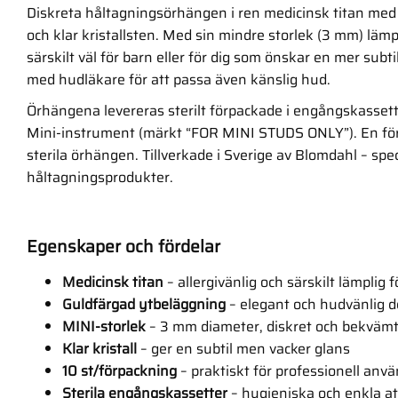
Diskreta håltagningsörhängen i ren medicinsk titan med
och klar kristallsten. Med sin mindre storlek (3 mm) läm
särskilt väl för barn eller för dig som önskar en mer subt
med hudläkare för att passa även känslig hud.
Örhängena levereras sterilt förpackade i engångskassett
Mini-instrument (märkt “FOR MINI STUDS ONLY”). En för
sterila örhängen. Tillverkade i Sverige av Blomdahl – spe
håltagningsprodukter.
Egenskaper och fördelar
Medicinsk titan
– allergivänlig och särskilt lämplig 
Guldfärgad ytbeläggning
– elegant och hudvänlig d
MINI-storlek
– 3 mm diameter, diskret och bekväm
Klar kristall
– ger en subtil men vacker glans
10 st/förpackning
– praktiskt för professionell anv
Sterila engångskassetter
– hygieniska och enkla a