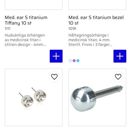
Med. ear S titanium
Med. ear S titanium bezel
Tiffany 10 st
10 st
1111
1091
Hudvänliga örhängen
Håltagningsörhänge i
av medicinsk titan i
medicinsk titan, 4 mm.
stilren design - 4mm.
Sterilt. Finns i 3 färger.
10par per förpackning.
Hudvänligt och
nickelfritt.
Lägg till i favoriter
Lägg ti