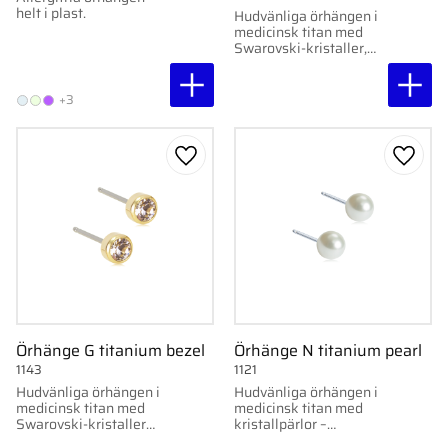
helt i plast.
Hudvänliga örhängen i
medicinsk titan med
Swarovski-kristaller,
tillverkade i Sverige
och hygieniskt
förpackade i en
+3
förseglad Clean pack.
Lägg till i favoriter
Lägg ti
Örhänge G titanium bezel
Örhänge N titanium pearl
1143
1121
Hudvänliga örhängen i
Hudvänliga örhängen i
medicinsk titan med
medicinsk titan med
Swarovski-kristaller
kristallpärlor –
och guldfärgad
skonsamma och