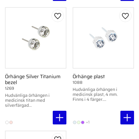
mm
Lägg till i favoriter
Lägg ti
Örhänge Silver Titanium
Örhänge plast
bezel
1088
1269
Hudvänliga örhängen i
medicinsk plast, 4 mm.
Hudvänliga örhängen i
Finns i 4 färger.
medicinsk titan med
Nickelfria och
silverfärgad
allergivänliga.
ytbeläggning och rosa
kristallsten.
+1