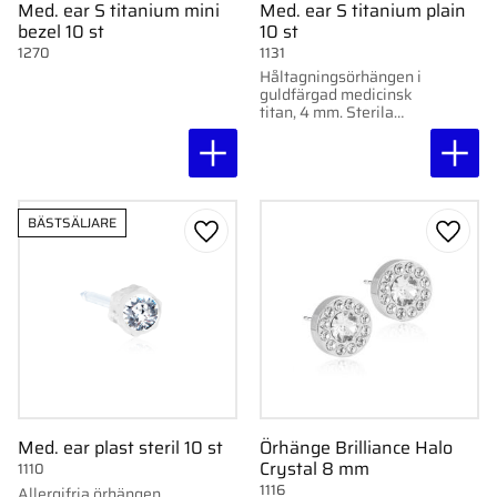
Med. ear S titanium mini
Med. ear S titanium plain
bezel 10 st
10 st
1270
1131
Håltagningsörhängen i
guldfärgad medicinsk
titan, 4 mm. Sterila
engångskassetter.
BÄSTSÄLJARE
Lägg till i favoriter
Lägg ti
Med. ear plast steril 10 st
Örhänge Brilliance Halo
Crystal 8 mm
1110
1116
Allergifria örhängen