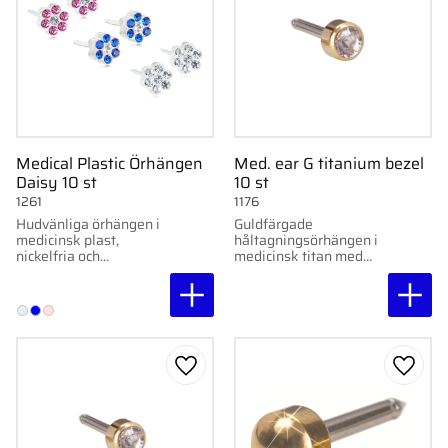
Medical Plastic Örhängen
Med. ear G titanium bezel
Daisy 10 st
10 st
1261
1176
Hudvänliga örhängen i
Guldfärgade
medicinsk plast,
håltagningsörhängen i
nickelfria och
medicinsk titan med
skonsamma mot
kristallsten, 4 mm.
känslig hud. Levereras i
hygienisk förpackning.
Lägg till i favoriter
Lägg ti