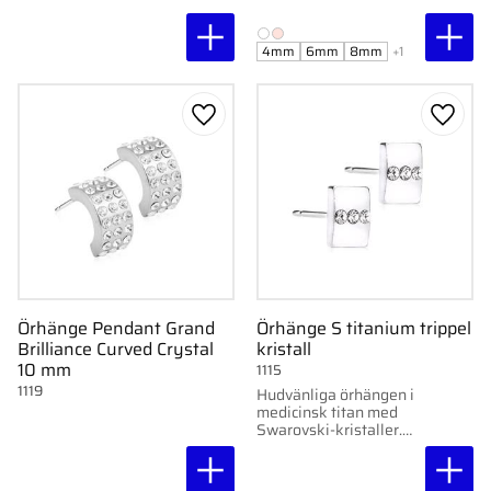
ytbeläggning.
nickelfria.
4mm
6mm
8mm
+1
Lägg till i favoriter
Lägg ti
Örhänge Pendant Grand
Örhänge S titanium trippel
Brilliance Curved Crystal
kristall
10 mm
1115
1119
Hudvänliga örhängen i
medicinsk titan med
Swarovski-kristaller.
Silverfärgad
ytbeläggning utan
hudkontakt. Diameter 8