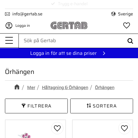
1-3 dagars leverans
Meny
info@gertab.se
Sverige
Logga in
Fa
Logga in för att se dina priser
Örhängen
Mer
Håltagning & Örhängen
Örhängen
FILTRERA
SORTERA
Lägg till i favoriter
Lägg ti