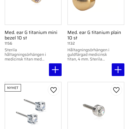
Med. ear G titanium mini
Med. ear G titanium plain
bezel 10 st
10 st
1156
1132
Sterila
Håltagningsörhängen i
håltagningsörhängen i
guldfärgad medicinsk
medicinsk titan med
titan, 4 mm. Sterila
kristall, MINI 3 mm. 10
engångskassetter.
st/förp.
NYHET
Lägg till i favoriter
Lägg ti