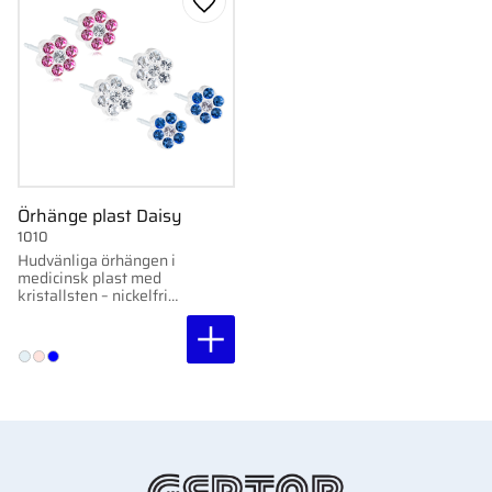
Lägg till i favoriter
Örhänge plast Daisy
1010
Hudvänliga örhängen i
medicinsk plast med
kristallsten – nickelfria
och skonsamma för
känslig hud.