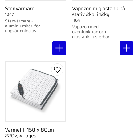
Stenvärmare
Vapozon m glastank på
stativ 2kolli 12kg
1047
1164
Stenvärmare –
aluminiumkärl för
Vapozon med
uppvärmning av
ozonfunktion och
basaltstenar vid
glastank. Justerbart
värmeterapi.
stativ med hjul och
elektronisk
vattenövervakning.
Lägg till i favoriter
Värmefilt 150 x 80cm
220v, 4-läges