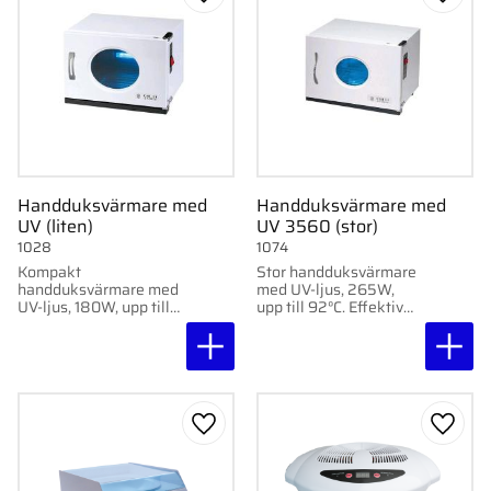
Lägg till i favoriter
Lägg ti
Handduksvärmare med
Handduksvärmare med
UV (liten)
UV 3560 (stor)
1028
1074
Kompakt
Stor handduksvärmare
handduksvärmare med
med UV-ljus, 265W,
UV-ljus, 180W, upp till
upp till 92°C. Effektiv
80°C. Effektiv och
för hygienisk
platsbesparande för
uppvärmning av
hygienisk uppvärmning
handdukar.
av handdukar.
Lägg till i favoriter
Lägg ti