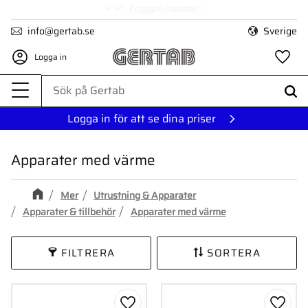
1-3 dagars leverans
Meny
info@gertab.se
Sverige
Logga in
Fa
Logga in för att se dina priser
Apparater med värme
Mer
Utrustning & Apparater
Apparater & tillbehör
Apparater med värme
FILTRERA
SORTERA