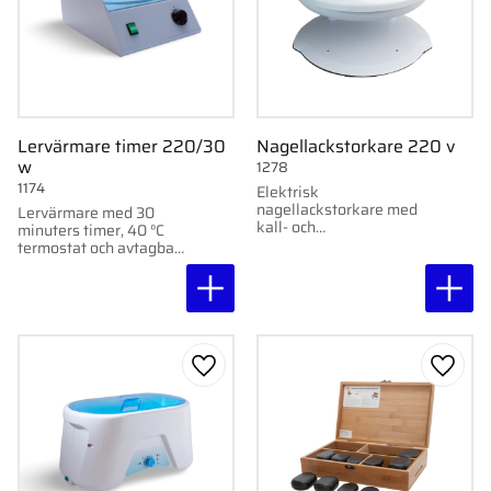
Lervärmare timer 220/30
Nagellackstorkare 220 v
w
1278
1174
Elektrisk
nagellackstorkare med
Lervärmare med 30
kall- och
minuters timer, 40 °C
varmluftsfunktion.
termostat och avtagbar
Kopplas till 220V uttag
aluminiumskål.
för snabbare torkning
av nagellack.
Lägg till i favoriter
Lägg ti