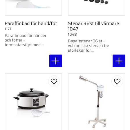
Paraffinbad för hand/fot
Stenar 36st till värmare
1047
1171
1048
Paraffinbad för händer
och fötter –
Basaltstenar 36 st –
termostatstyrt med
vulkaniska stenar i tre
inbyggt tidur. För skön
storlekar för
och mjuk hud.
värmeterapi, levereras i
tillhörande trälåda.
Lägg till i favoriter
Lägg ti