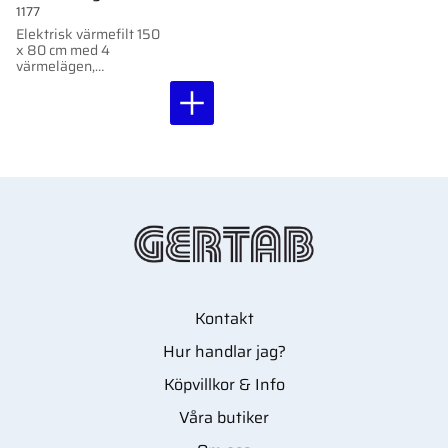
1177
Elektrisk värmefilt 150
x 80 cm med 4
värmelägen,
antibakteriell yta och
12-timmars
avstängningstimer.
Kontakt
Hur handlar jag?
Köpvillkor & Info
Våra butiker